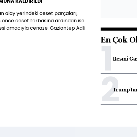
UMUNA KALDIRILDI
 olay yerindeki ceset parçaları,
n önce ceset torbasına ardından ise
mesi amacıyla cenaze, Gaziantep Adli
En Çok O
1
Resmi Ga
2
Trump'tan