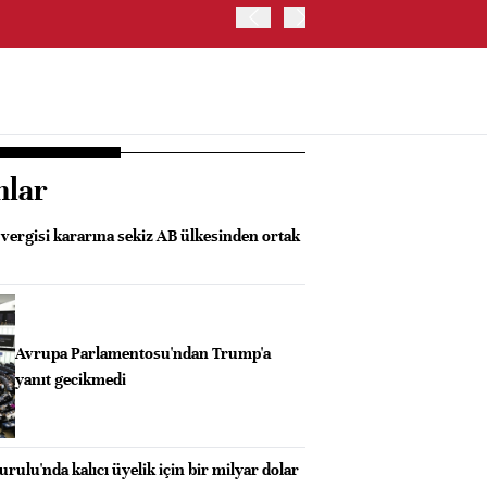
OYAK ÇİMENTO İKİNCİ ÇEY
nlar
ergisi kararına sekiz AB ülkesinden ortak
Avrupa Parlamentosu'ndan Trump'a
yanıt gecikmedi
rulu'nda kalıcı üyelik için bir milyar dolar