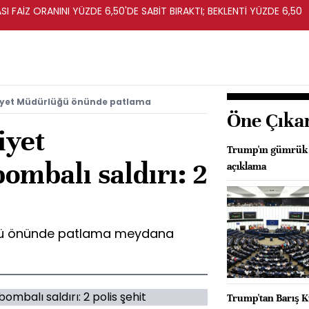
I FAİZ ORANINI YÜZDE 6,50'DE SABİT BIRAKTI; BEKLENTİ YÜZDE 6,50
iyet Müdürlüğü önünde patlama
Öne Çıka
iyet
Trump'ın gümrük v
ombalı saldırı: 2
açıklama
ğü önünde patlama meydana
Trump'tan Barış Ku