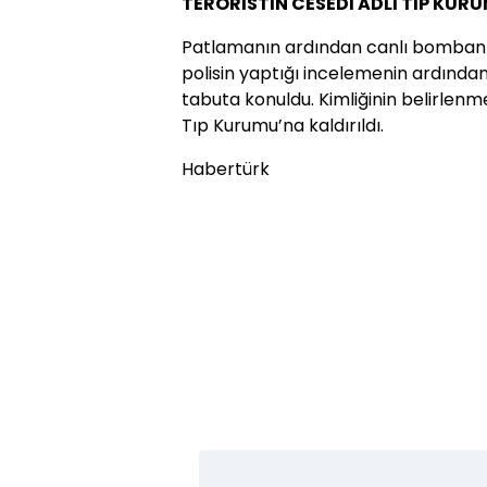
TERÖRİSTİN CESEDİ ADLİ TIP KUR
Patlamanın ardından canlı bombanın
polisin yaptığı incelemenin ardında
tabuta konuldu. Kimliğinin belirlen
Tıp Kurumu’na kaldırıldı.
Habertürk