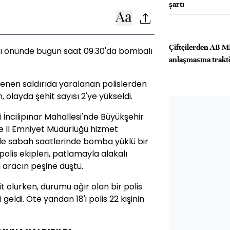
şartı
Çiftçilerden AB-
ı önünde bugün saat 09.30'da bombalı
anlaşmasına trakt
enen saldırıda yaralanan polislerden
, olayda şehit sayısı 2'ye yükseldi.
si İncilipınar Mahallesi'nde Büyükşehir
 ve İl Emniyet Müdürlüğü hizmet
de sabah saatlerinde bomba yüklü bir
 polis ekipleri, patlamayla alakalı
ı aracın peşine düştü.
hit olurken, durumu ağır olan bir polis
eldi. Öte yandan 18'i polis 22 kişinin