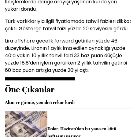
İlk işlemlerde denge arayışı yaşanan kurda yön
yukarı döndü.
Türk varlıklarıyla ilgili fiyatlamada tahvil faizleri dikkat
çekti. Gösterge tahvil faizi yüzde 20 seviyesini gördü.
Lira offshore gecelik forward getirileri yüzde 46
düzeyinde. Liranın 1 aylık ima edilen oynaklığı yüzde
40’a yakın. 10 yıllık tahvil faizi 33 baz puan düşüşle
yüzde 18,8’den işlem görürken 2 yıllık tahvilin getirisi
60 baz puan artışla yüzde 20’yi aştı.
Öne Çıkanlar
Altın ve gümüş yeniden rekor kırdı
Dolar, Haziran'dan bu yana en kötü
haftasını yaşıyor