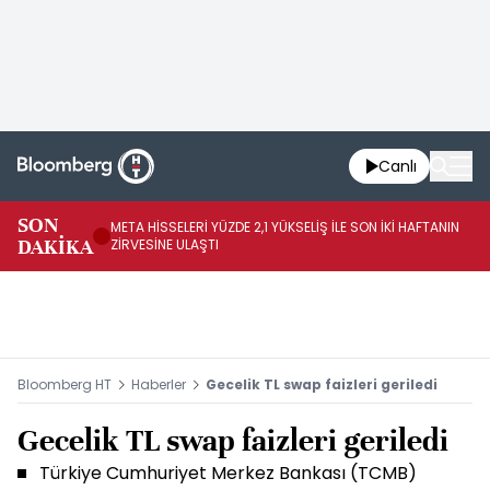
Canlı
SON
META HİSSELERİ YÜZDE 2,1 YÜKSELİŞ İLE SON İKİ HAFTANIN
IN
DAKİKA
ZİRVESİNE ULAŞTI
YÜ
Bloomberg HT
Haberler
Gecelik TL swap faizleri geriledi
Gecelik TL swap faizleri geriledi
Türkiye Cumhuriyet Merkez Bankası (TCMB)