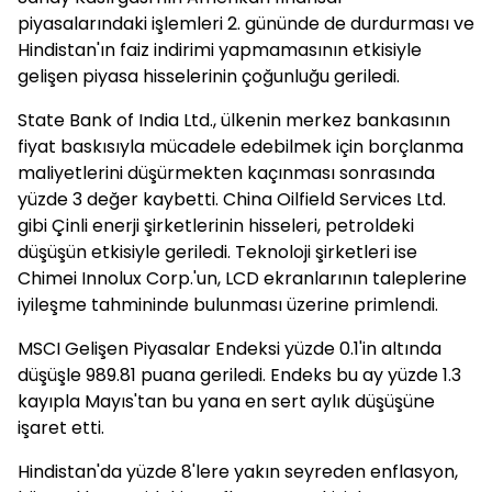
piyasalarındaki işlemleri 2. gününde de durdurması ve
Hindistan'ın faiz indirimi yapmamasının etkisiyle
gelişen piyasa hisselerinin çoğunluğu geriledi.
State Bank of India Ltd., ülkenin merkez bankasının
fiyat baskısıyla mücadele edebilmek için borçlanma
maliyetlerini düşürmekten kaçınması sonrasında
yüzde 3 değer kaybetti. China Oilfield Services Ltd.
gibi Çinli enerji şirketlerinin hisseleri, petroldeki
düşüşün etkisiyle geriledi. Teknoloji şirketleri ise
Chimei Innolux Corp.'un, LCD ekranlarının taleplerine
iyileşme tahmininde bulunması üzerine primlendi.
MSCI Gelişen Piyasalar Endeksi yüzde 0.1'in altında
düşüşle 989.81 puana geriledi. Endeks bu ay yüzde 1.3
kayıpla Mayıs'tan bu yana en sert aylık düşüşüne
işaret etti.
Hindistan'da yüzde 8'lere yakın seyreden enflasyon,