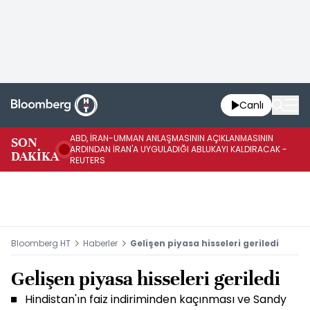
Canlı
ABD, İRAN-UMMAN ANLAŞMASININ AÇIKLANMASININ
AB
SON
ARDINDAN İRAN'A UYGULADIĞI ABLUKAYI KALDIRACAK -
GE
DAKİKA
REUTERS
UY
Bloomberg HT
Haberler
Gelişen piyasa hisseleri geriledi
Gelişen piyasa hisseleri geriledi
Hindistan'ın faiz indiriminden kaçınması ve Sandy