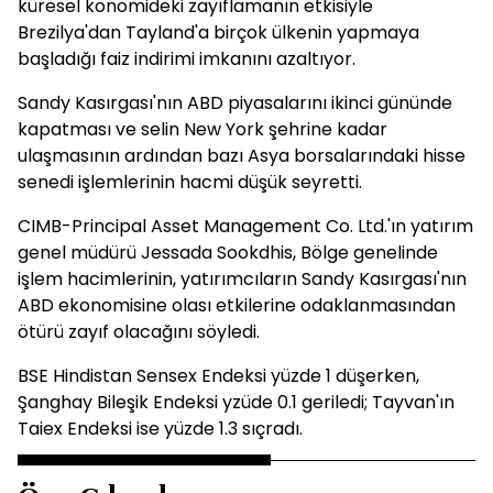
küresel konomideki zayıflamanın etkisiyle
Brezilya'dan Tayland'a birçok ülkenin yapmaya
başladığı faiz indirimi imkanını azaltıyor.
Sandy Kasırgası'nın ABD piyasalarını ikinci gününde
kapatması ve selin New York şehrine kadar
ulaşmasının ardından bazı Asya borsalarındaki hisse
senedi işlemlerinin hacmi düşük seyretti.
CIMB-Principal Asset Management Co. Ltd.'ın yatırım
genel müdürü Jessada Sookdhis, Bölge genelinde
işlem hacimlerinin, yatırımcıların Sandy Kasırgası'nın
ABD ekonomisine olası etkilerine odaklanmasından
ötürü zayıf olacağını söyledi.
BSE Hindistan Sensex Endeksi yüzde 1 düşerken,
Şanghay Bileşik Endeksi yzüde 0.1 geriledi; Tayvan'ın
Taiex Endeksi ise yüzde 1.3 sıçradı.