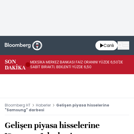
Canlı
SON
MEKSİKA MERKEZ BANKASI FAİZ ORANINI YÜZDE 6,50'DE
OY
DAKİKA
SABİT BIRAKTI; BEKLENTİ YÜZDE 6,50
AÇ
Bloomberg HT
Haberler
Gelişen piyasa hisselerine
"Samsung" darbesi
Gelişen piyasa hisselerine