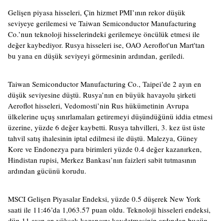
Gelişen piyasa hisseleri, Çin hizmet PMI’ının rekor düşük
seviyeye gerilemesi ve Taiwan Semiconductor Manufacturing
Co.’nun teknoloji hisselerindeki gerilemeye öncülük etmesi ile
değer kaybediyor. Rusya hisseleri ise, OAO Aeroflot'un Mart'tan
bu yana en düşük seviyeyi görmesinin ardından, geriledi.
Taiwan Semiconductor Manufacturing Co., Taipei’de 2 ayın en
düşük seviyesine düştü. Rusya’nın en büyük havayolu şirketi
Aeroflot hisseleri, Vedomosti’nin Rus hükümetinin Avrupa
ülkelerine uçuş sınırlamaları getiremeyi düşündüğünü iddia etmesi
üzerine, yüzde 6 değer kaybetti. Rusya tahvilleri, 3. kez üst üste
tahvil satış ihalesinin iptal edilmesi ile düştü. Malezya, Güney
Kore ve Endonezya para birimleri yüzde 0.4 değer kazanırken,
Hindistan rupisi, Merkez Bankası’nın faizleri sabit tutmasının
ardından gücünü korudu.
MSCI Gelişen Piyasalar Endeksi, yüzde 0.5 düşerek New York
saati ile 11:46’da 1,063.57 puan oldu. Teknoloji hisseleri endeksi,
dün 11 ayın en yüksek kazancını kaydetmesinin ardından bugün