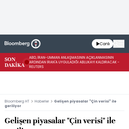
Canlı
ABD, İRAN-UMMAN ANLAŞMASININ AÇIKLANMASININ
AB
SON
ARDINDAN İRAN'A UYGULADIĞI ABLUKAYI KALDIRACAK -
GE
DAKİKA
REUTERS
UY
Bloomberg HT
Haberler
Gelişen piyasalar "Çin verisi" ile
geriliyor
Gelişen piyasalar "Çin verisi" ile