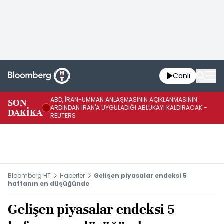
Canlı
ABD, İRAN-UMMAN ANLAŞMASININ AÇIKLANMASININ
AB
SON
ARDINDAN İRAN'A UYGULADIĞI ABLUKAYI KALDIRACAK -
GE
DAKİKA
REUTERS
UY
Bloomberg HT
Haberler
Gelişen piyasalar endeksi 5
haftanın en düşüğünde
Gelişen piyasalar endeksi 5