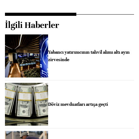
İlgili Haberler
Yabancı yatırımcının tahvil alımı altı ayın
zirvesinde
Döviz mevduatları artışa geçti