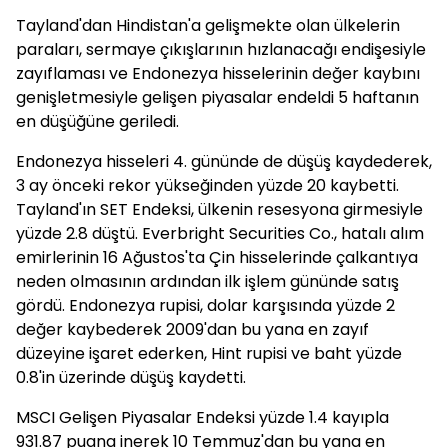
Tayland'dan Hindistan'a gelişmekte olan ülkelerin
paraları, sermaye çıkışlarının hızlanacağı endişesiyle
zayıflaması ve Endonezya hisselerinin değer kaybını
genişletmesiyle gelişen piyasalar endeldi 5 haftanın
en düşüğüne geriledi.
Endonezya hisseleri 4. gününde de düşüş kaydederek,
3 ay önceki rekor yükseğinden yüzde 20 kaybetti.
Tayland'ın SET Endeksi, ülkenin resesyona girmesiyle
yüzde 2.8 düştü. Everbright Securities Co., hatalı alım
emirlerinin 16 Ağustos'ta Çin hisselerinde çalkantıya
neden olmasının ardından ilk işlem gününde satış
gördü. Endonezya rupisi, dolar karşısında yüzde 2
değer kaybederek 2009'dan bu yana en zayıf
düzeyine işaret ederken, Hint rupisi ve baht yüzde
0.8'in üzerinde düşüş kaydetti.
MSCI Gelişen Piyasalar Endeksi yüzde 1.4 kayıpla
931.87 puana inerek 10 Temmuz'dan bu yana en