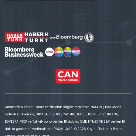
Sitemizdeki veriler Foreks tarafından sağlanmaktadır. NASDAQ, Dow Jones
Industrial Average, SHCOM, FTSE 100, CAC 40, DAX 30, Hang Seng, IBEX 35,
BOVESPA, VİOP ve Tahvil-bono verileri 15 dakika; CME, NYMEX VE S&P verileri 10
dakika gecikmeli verilmektedir. YASAL UYARI © 2026 Kayıtlı Elektronik Posta