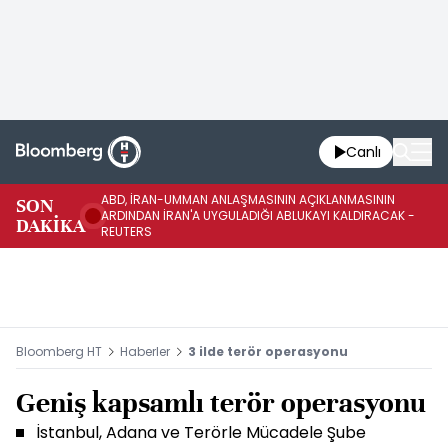
Canlı
ABD, İRAN-UMMAN ANLAŞMASININ AÇIKLANMASININ
AB
SON
ARDINDAN İRAN'A UYGULADIĞI ABLUKAYI KALDIRACAK -
GE
DAKİKA
REUTERS
UY
Bloomberg HT
Haberler
3 ilde terör operasyonu
Geniş kapsamlı terör operasyonu
İstanbul, Adana ve Terörle Mücadele Şube