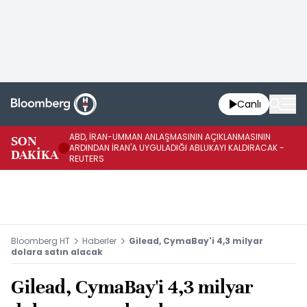
Canlı
ABD, İRAN-UMMAN ANLAŞMASININ AÇIKLANMASININ
AB
SON
ARDINDAN İRAN'A UYGULADIĞI ABLUKAYI KALDIRACAK -
GE
DAKİKA
REUTERS
UY
Bloomberg HT
Haberler
Gilead, CymaBay'i 4,3 milyar
dolara satın alacak
Gilead, CymaBay'i 4,3 milyar