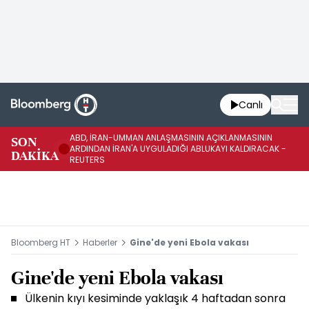
Canlı
ABD, İRAN-UMMAN ANLAŞMASININ AÇIKLANMASININ
AB
SON
ARDINDAN İRAN'A UYGULADIĞI ABLUKAYI KALDIRACAK -
GE
DAKİKA
REUTERS
UY
Bloomberg HT
Haberler
Gine'de yeni Ebola vakası
Gine'de yeni Ebola vakası
Ülkenin kıyı kesiminde yaklaşık 4 haftadan sonra