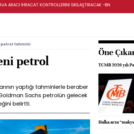
HAVA ARACI İHRACAT KONTROLLERİNİ SIKILAŞTIRACAK -BN
petrol tahmini
Öne Çıka
ni petrol
TCMB 2026 yılı Pa
alarının yaptığı tahminlerle beraber
Goldman Sachs petrolün gelecek
ni belirtti.
Halka arza “makya