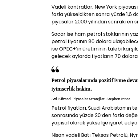
Vadeli kontratlar, New York piyasas
fazla yükseldikten sonra yüzde 1,6 d
piyasalar 2000 yılından sonraki en sık
Socar ise ham petrol stoklarının y
petrol fiyatının 80 dolara ulaşabile
ise OPEC+’ın üretiminin talebi karşı
gelecek aylarda fiyatların 70 dolara 
Petrol piyasalarında pozitif ivme dev
iyimserlik hakim.
Axi Küresel Piyasalar Stratejisti Stephen Innes
Petrol fiyatları, Suudi Arabistan’ın te
sonrasında yüzde 20’den fazla değer 
yapısal olarak yükselişe işaret ediyo
Nisan vadeli Batı Teksas Petrolü, N