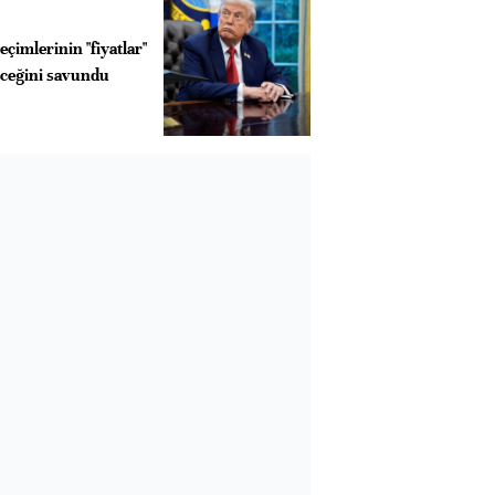
çimlerinin "fiyatlar"
eceğini savundu