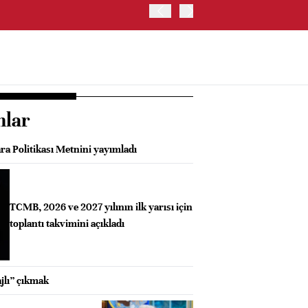
EURO BÖLGESİ'NDE BİLEŞİ
nlar
ra Politikası Metnini yayımladı
TCMB, 2026 ve 2027 yılının ilk yarısı için
toplantı takvimini açıkladı
jlı” çıkmak