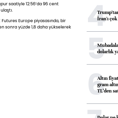
4
apur saatiyle 12:56’da 96 cent
ulaştı.
Trump'tan
İran'ı çok
E Futures Europe piyasasında, bir
en sonra yüzde 1,8 daha yükselerek
5
Mubadala’
dolarlık y
6
Altın fiy
gram altı
TL’den sat
Dolar ne 