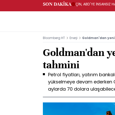
SON DAKİKA
ÇİN, ABD'YE İNSANSIZ 
Bloomberg HT
Enerji
Goldman'dan yeni 
Goldman'dan ye
tahmini
Petrol fiyatları, yatırım bank
yükselmeye devam ederken 
aylarda 70 dolara ulaşabileceği