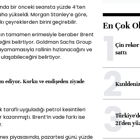
ında bir önceki seansta yüzde 4’ten
aha yükseldi. Morgan Stanley’e göre,
ı çeyreklerden birini geçirebilir.
En Çok O
1
azın tamamen erimesiyle beraber Brent
ceğini belirtiyor. Goldman Sachs Group
Çin rekor 
layamamasıyla rallinin hızlanacağını ve
sattı
ulaşabileceğini belirtiyor.
2
am ediyor. Korku ve endişeden ziyade
Kızıldeni
3
k taraflı uyguladığı petrol kesintileri
Türkiye'd
kazanmıştı. Brent’in vade farkı ise
21'den yüz
r.
ymex piyasasında, pazartesi günü yüzde