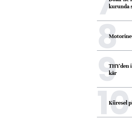
7
kurunda 
8
Motorine 
9
THY'den i
kâr
10
Küresel p