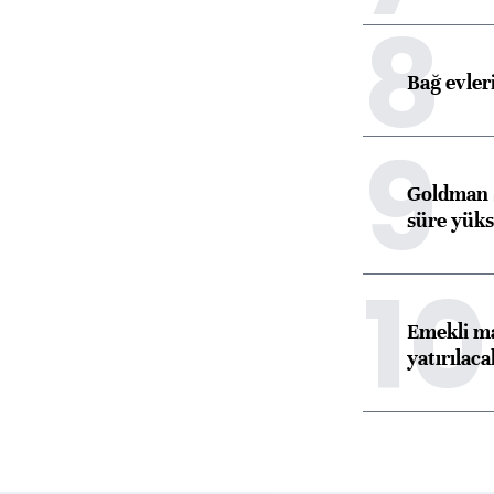
8
Bağ evleri
9
Goldman S
süre yüks
10
Emekli ma
yatırılaca