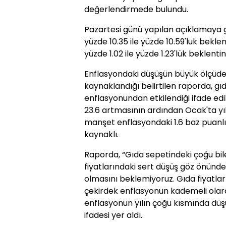
değerlendirmede bulundu.
Pazartesi günü yapılan açıklamaya gö
yüzde 10.35 ile yüzde 10.59'luk beklen
yüzde 1.02 ile yüzde 1.23'lük beklentin
Enflasyondaki düşüşün büyük ölçüde 
kaynaklandığı belirtilen raporda, gıd
enflasyonundan etkilendiği ifade edild
23.6 artmasının ardından Ocak'ta yıl
manşet enflasyondaki 1.6 baz puanlık 
kaynaklı.
Raporda, “Gıda sepetindeki çoğu bile
fiyatlarındaki sert düşüş göz önünd
olmasını beklemiyoruz. Gıda fiyatla
çekirdek enflasyonun kademeli olar
enflasyonun yılın çoğu kısmında düşü
ifadesi yer aldı.