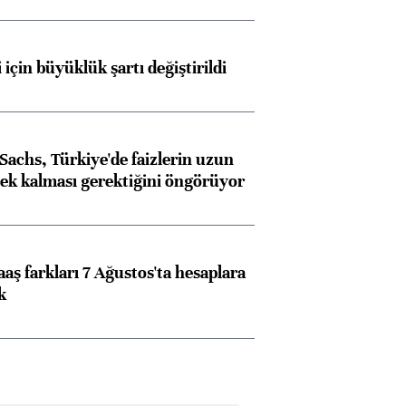
 için büyüklük şartı değiştirildi
achs, Türkiye'de faizlerin uzun
ek kalması gerektiğini öngörüyor
aş farkları 7 Ağustos'ta hesaplara
k