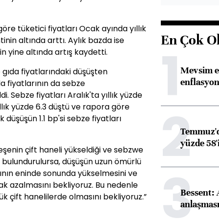
re tüketici fiyatları Ocak ayında yıllık
En Çok O
tinin altında arttı. Aylık bazda ise
1
in yine altında artış kaydetti.
Mevsim et
gıda fiyatlarındaki düşüşten
enflasyon
a fiyatlarının da sebze
i. Sebze fiyatları Aralık'ta yıllık yüzde
2
lık yüzde 6.3 düştü ve rapora göre
düşüşün 1.1 bp'si sebze fiyatları
Temmuz'da
yüzde 58'i
şenin çift haneli yükseldiği ve sebzwe
e bulundurulursa, düşüşün uzun ömürlü
3
rının eninde sonunda yükselmesini ve
ak azalmasını bekliyoruz. Bu nedenle
Bessent:
k çift hanelilerde olmasını bekliyoruz.”
anlaşmas