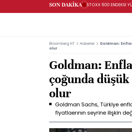
SON DAKİKA
STOXX 600 ENDEKSİ YÜ
Bloomberg HT
Haberler
Goldman: Enflas
olur
Goldman: Enfla
çoğunda düşük ç
olur
Goldman Sachs, Türkiye enfla
fiyatlaerının seyrine ilişkin 