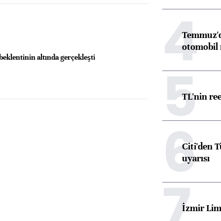
4
Temmuz'da
otomobil 
beklentinin altında gerçekleşti
5
TL'nin re
6
Citi'den 
uyarısı
7
İzmir Lim