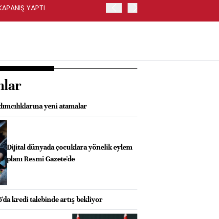
KAPANIŞ YAPTI
PARA PİYASALARI İNGILTE
nlar
mcılıklarına yeni atamalar
Dijital dünyada çocuklara yönelik eylem
planı Resmi Gazete'de
'da kredi talebinde artış bekliyor