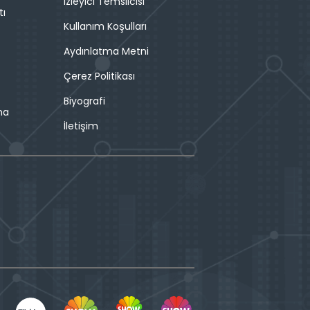
İzleyici Temsilcisi
tı
Kullanım Koşulları
Aydınlatma Metni
Çerez Politikası
Biyografi
ma
İletişim