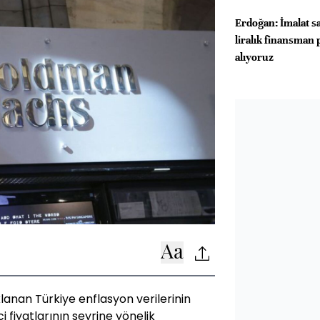
Erdoğan: İmalat s
liralık finansman 
alıyoruz
anan Türkiye enflasyon verilerinin
 fiyatlarının seyrine yönelik