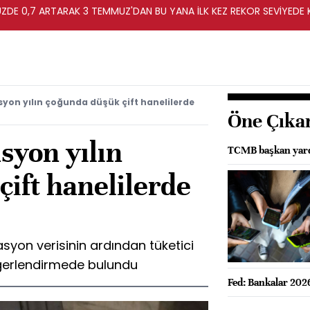
ZDE 0,7 ARTARAK 3 TEMMUZ'DAN BU YANA İLK KEZ REKOR SEVİYEDE 
yon yılın çoğunda düşük çift hanelilerde
Öne Çıka
syon yılın
TCMB başkan yardı
ift hanelilerde
syon verisinin ardından tüketici
değerlendirmede bulundu
Fed: Bankalar 2026