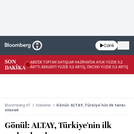
Canlı
SON
ABD'DE TOPTAN SATIŞLAR HAZİRAN'DA AYLIK YÜZDE 0,2
AP
DAKİKA
ARTTI, BEKLENTİ YÜZDE 0,3 ARTIŞ, ÖNCEKİ YÜZDE 0,3 ARTIŞ
KA
Bloomberg HT
Haberler
Gönül: ALTAY, Türkiye'nin ilk tankı
olacak
Gönül: ALTAY, Türkiye'nin ilk