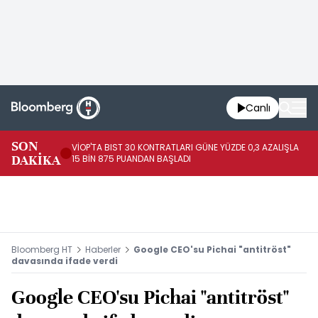
Canlı
SON
VİOP'TA BIST 30 KONTRATLARI GÜNE YÜZDE 0,3 AZALIŞLA
AL
DAKİKA
15 BİN 875 PUANDAN BAŞLADI
AZ
Bloomberg HT
Haberler
Google CEO'su Pichai "antitröst"
davasında ifade verdi
Google CEO'su Pichai "antitröst"