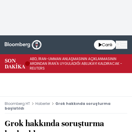
Canlı
ABD, İRAN-UMMAN ANLAŞMASININ AÇIKLANMASININ
AB
SON
ARDINDAN İRAN'A UYGULADIĞI ABLUKAYI KALDIRACAK -
GE
DAKİKA
REUTERS
UY
Bloomberg HT
Haberler
Grok hakkında soruşturma
başlatıldı
Grok hakkında soruşturma