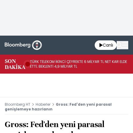
Canlı
SON
TÜRK TELEKOM İKİNCİ ÇEYREKTE 6 MİLYAR TL NET KAR ELDE
AB
DAKİKA
ETTİ; BEKLENTİ 4,9 MİLYAR TL
İR
Bloomberg HT
Haberler
Gross: Fed'den yeni parasal
genişlemeye hazırlanın
Gross: Fed'den yeni parasal