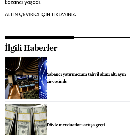
kazancı yaşadı.
ALTIN ÇEVİRİCİ İÇİN TIKLAYINIZ.
İlgili Haberler
Yabancı yatırımcının tahvil alımı altı ayın
zirvesinde
Döviz mevduatları artışa geçti