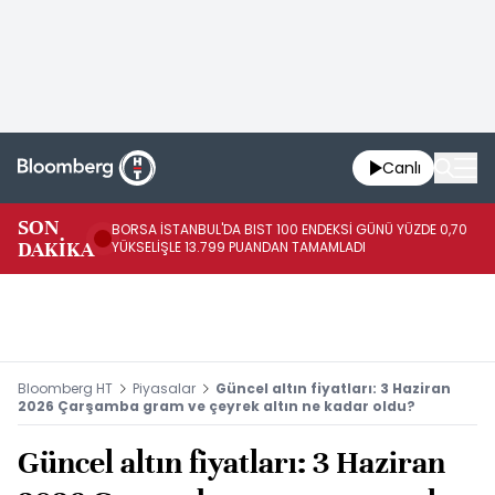
Canlı
SON
BORSA İSTANBUL'DA BIST 100 ENDEKSİ GÜNÜ YÜZDE 0,70
AB
DAKİKA
YÜKSELİŞLE 13.799 PUANDAN TAMAMLADI
AR
Bloomberg HT
Piyasalar
Güncel altın fiyatları: 3 Haziran
2026 Çarşamba gram ve çeyrek altın ne kadar oldu?
Güncel altın fiyatları: 3 Haziran