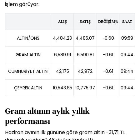
işlem görüyor.
ALIŞ
SATIŞ
DEĞİŞİM%
SAAT
ALTIN/ONS
4,484.23
4,485.07
-0.60
09:59
GRAM ALTIN
6,589.91
6,590.81
-0.61
09:44
CUMHURİYET ALTINI
42,175
42,972
-0.61
09:44
ÇEYREK ALTIN
10,543.85
10,775.97
-0.61
09:44
Gram altının aylık-yıllık
performansı
Haziran ayının ilk gününe göre gram altın -31,71 TL
düşerek yüzde -0,48 değer kaybetti.