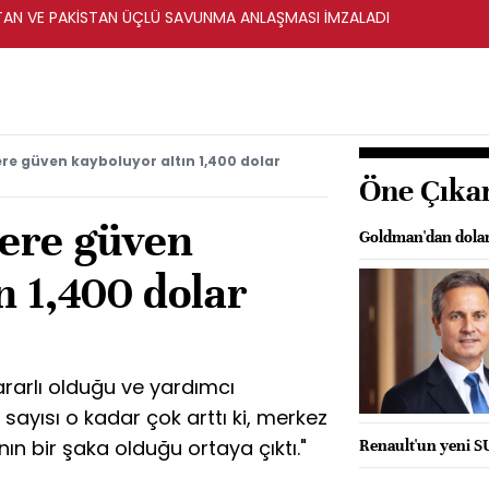
STAN VE PAKİSTAN ÜÇLÜ SAVUNMA ANLAŞMASI İMZALADI
re güven kayboluyor altın 1,400 dolar
Öne Çıka
ere güven
Goldman'dan dolar
n 1,400 dolar
ararlı olduğu ve yardımcı
 sayısı o kadar çok arttı ki, merkez
ın bir şaka olduğu ortaya çıktı."
Renault'un yeni S