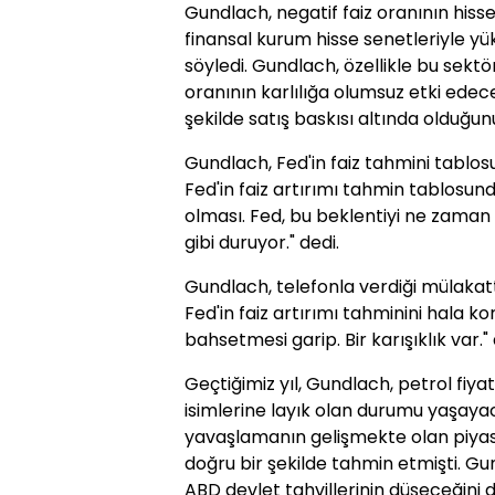
Gundlach, negatif faiz oranının hiss
finansal kurum hisse senetleriyle y
söyledi. Gundlach, özellikle bu sektör
oranının karlılığa olumsuz etki edece
şekilde satış baskısı altında olduğun
Gundlach, Fed'in faiz tahmini tablos
Fed'in faiz artırımı tahmin tablosund
olması. Fed, bu beklentiyi ne zaman 
gibi duruyor." dedi.
Gundlach, telefonla verdiği mülakatt
Fed'in faiz artırımı tahminini hala ko
bahsetmesi garip. Bir karışıklık var." 
Geçtiğimiz yıl, Gundlach, petrol fiyat
isimlerine layık olan durumu yaşaya
yavaşlamanın gelişmekte olan piyas
doğru bir şekilde tahmin etmişti. Gun
ABD devlet tahvillerinin düşeceğini 