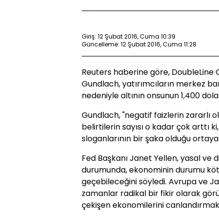
Giriş: 12 Şubat 2016, Cuma 10:39
Güncelleme: 12 Şubat 2016, Cuma 11:28
Reuters haberine göre, DoubleLine 
Gundlach, yatırımcıların merkez ba
nedeniyle altının onsunun 1,400 dola
Gundlach, "negatif faizlerin zararlı
belirtilerin sayısı o kadar çok arttı
sloganlarının bir şaka olduğu ortaya ç
Fed Başkanı Janet Yellen, yasal ve diğ
durumunda, ekonominin durumu kötül
geçebileceğini söyledi. Avrupa ve J
zamanlar radikal bir fikir olarak gö
çekişen ekonomilerini canlandırmak 