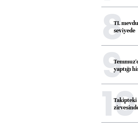
8
TL mevdua
seviyede
9
Temmuz'da
yaptığı hi
10
Takipteki 
zirvesind