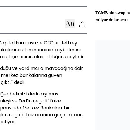
TCMB'nin swap har
milyar dolar arttı
Capital kurucusu ve CEO'su Jeffrey
nkalarına ulan inancının kaybolması
ra ulaşmasının olası olduğunu söyledi.
 olduğu ve yardımcı olmayacağına dair
 ki, merkez bankalarına güven
ıktı." dedi.
er belirsizliklerin aşılması
eşirse Fed'in negatif faize
aponya'da Merkez Bankaları, bir
rülen negatif faiz oranına geçerek can
istiyor.