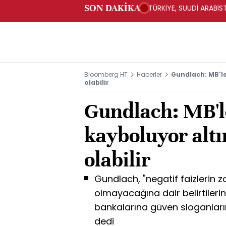
SON DAKİKA
TÜRKİYE, SUUDİ ARABİ
Bloomberg HT
Haberler
Gundlach: MB'le
olabilir
Gundlach: MB'l
kayboluyor altı
olabilir
Gundlach, "negatif faizlerin z
olmayacağına dair belirtilerin
bankalarına güven sloganların
dedi