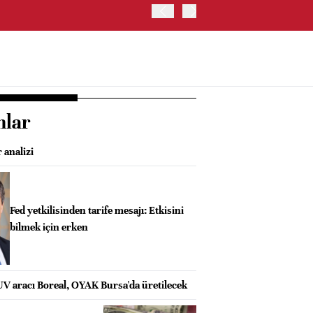
TRUMP: WARSH OLDUKÇA 
nlar
 analizi
Fed yetkilisinden tarife mesajı: Etkisini
bilmek için erken
UV aracı Boreal, OYAK Bursa'da üretilecek