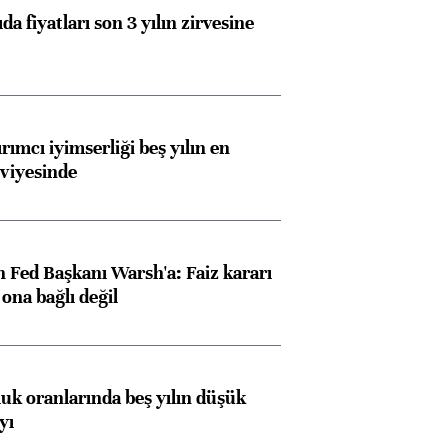
da fiyatları son 3 yılın zirvesine
rımcı iyimserliği beş yılın en
viyesinde
 Fed Başkanı Warsh'a: Faiz kararı
na bağlı değil
luk oranlarında beş yılın düşük
yı