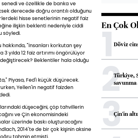
e senedi ve özellikle de banka ve
üksek derecede doğru orantılı olduğunu
lerdeki hisse senetlerinin negatif faiz
En Çok O
1
ğine ilişkin beklenti nedeniyle ciddi
u söyledi.
Döviz cins
u hakkında, "İnsanları korkutan şey
a 3 yılda 12 faiz artırımı öngörülüyor
2
değiştirecek? Beklentiler hala olduğu
Türkiye, 
a," Piyasa, Fed'i küçük düşürecek.
savunma 
rurken, Yellen'in negatif faizden
3
dedi.
larındaki düşeceğini, çöp tahvillerin
Çin'in alt
cağını ve Çin ekonomisindeki
alar üzerinde baskı oluşturacağını
dlach, 2014'te de bir çok kişinin aksine
doğru tahmin etmişti.