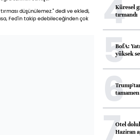
4
Küresel gı
tırması düşünülemez." dedi ve ekledi,
tırmandı
iyasa, Fed'in takip edebileceğinden çok
5
BofA: Yatı
yüksek se
6
Trump'tan
tamamen o
7
Otel dolu
Haziran a