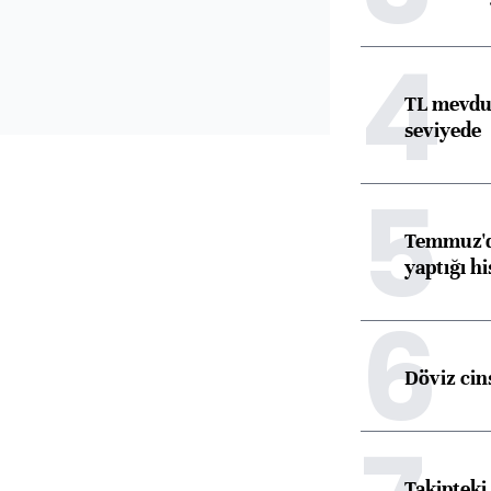
4
TL mevdua
seviyede
5
Temmuz'da
yaptığı hi
6
Döviz cins
Takipteki 