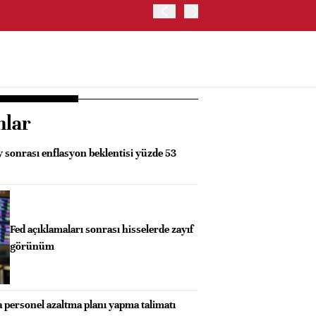
TRUMP: FAİZ ARTIRIMI 
nlar
 sonrası enflasyon beklentisi yüzde 53
Fed açıklamaları sonrası hisselerde zayıf
görünüm
personel azaltma planı yapma talimatı