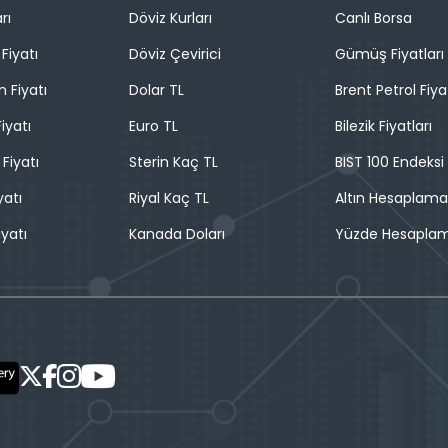
rı
Döviz Kurları
Canlı Borsa
Fiyatı
Döviz Çevirici
Gümüş Fiyatları
n Fiyatı
Dolar TL
Brent Petrol Fiya
iyatı
Euro TL
Bilezik Fiyatları
 Fiyatı
Sterin Kaç TL
BIST 100 Endeksi
yatı
Riyal Kaç TL
Altın Hesaplama
iyatı
Kanada Doları
Yüzde Hesapla