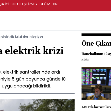
A İYİ, ONU ELEŞTİRMEYECEĞİM -BN
elektrik krizi derinleşiyor
Öne Çıka
 elektrik krizi
Hanehalkının 12 ay
oldu
elektrik santrallerinde ardı
eniyle 5 gün boyunca günde 10
i uygulanacağı bildirildi.
ABD’de kurumlara 