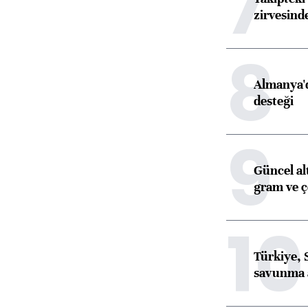
7
zirvesind
8
Almanya'd
desteği
9
Güncel al
gram ve ç
10
Türkiye, 
savunma 