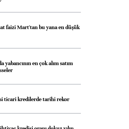
t faizi Mart'tan bu yana en düşük
 yabancının en çok alım satım
sseler
i ticari kredilerde tarihi rekor
ihtiyaç kredisi oranı dokuz yılın