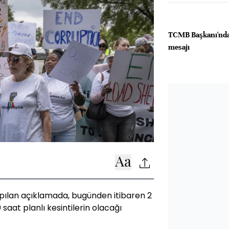
TCMB Başkanı'nda
mesajı
apılan açıklamada, bugünden itibaren 2
saat planlı kesintilerin olacağı