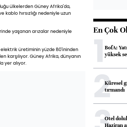
lduğu ülkelerden Güney Afrika'da,
ve kablo hırsızlığı nedeniyle uzun
En Çok O
erinde yaşanan arızalar nedeniyle
1
BofA: Yatı
, elektrik üretiminin yüzde 80'ininden
yüksek se
den karşılıyor. Güney Afrika, dünyanın
a yer alıyor.
2
Küresel gı
tırmandı
3
Otel dolu
Haziran a