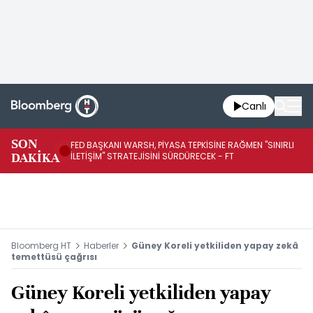
Canlı
SON
FED BAŞKANI WARSH, PİYASA TEPKİSİNE RAĞMEN "SINIRLI
FE
DAKİKA
İLETİŞİM" STRATEJİSİNİ SÜRDÜRECEK - FT
SÜ
Bloomberg HT
Haberler
Güney Koreli yetkiliden yapay zekâ
temettüsü çağrısı
Güney Koreli yetkiliden yapay