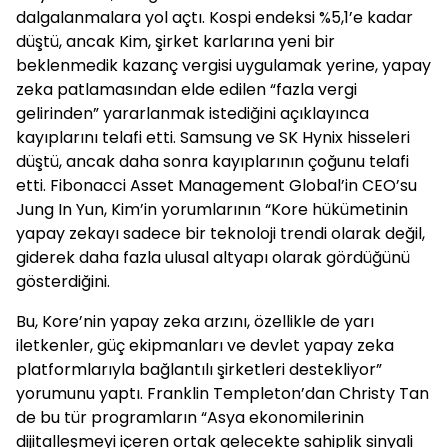
dalgalanmalara yol açtı. Kospi endeksi %5,1’e kadar
düştü, ancak Kim, şirket karlarına yeni bir
beklenmedik kazanç vergisi uygulamak yerine, yapay
zeka patlamasından elde edilen “fazla vergi
gelirinden” yararlanmak istediğini açıklayınca
kayıplarını telafi etti. Samsung ve SK Hynix hisseleri
düştü, ancak daha sonra kayıplarının çoğunu telafi
etti. Fibonacci Asset Management Global’in CEO’su
Jung In Yun, Kim’in yorumlarının “Kore hükümetinin
yapay zekayı sadece bir teknoloji trendi olarak değil,
giderek daha fazla ulusal altyapı olarak gördüğünü
gösterdiğini.
Bu, Kore’nin yapay zeka arzını, özellikle de yarı
iletkenler, güç ekipmanları ve devlet yapay zeka
platformlarıyla bağlantılı şirketleri destekliyor”
yorumunu yaptı. Franklin Templeton’dan Christy Tan
de bu tür programların “Asya ekonomilerinin
dijitalleşmeyi içeren ortak gelecekte sahiplik sinyali