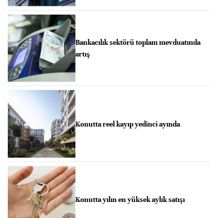
Bankacılık sektörü toplam mevduatında
artış
Konutta reel kayıp yedinci ayında
Konutta yılın en yüksek aylık satışı