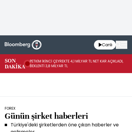
Canlı
SON
PETKİM İKİNCİ ÇEYREKTE 4,1 MİLYAR TL NET KAR AÇIKLADI,
İR
DAKİKA
BEKLENTİ 3,8 MİLYAR TL
UY
FOREX
Günün şirket haberleri
Türkiye'deki şirketlerden öne çıkan haberler ve
gelişmeler