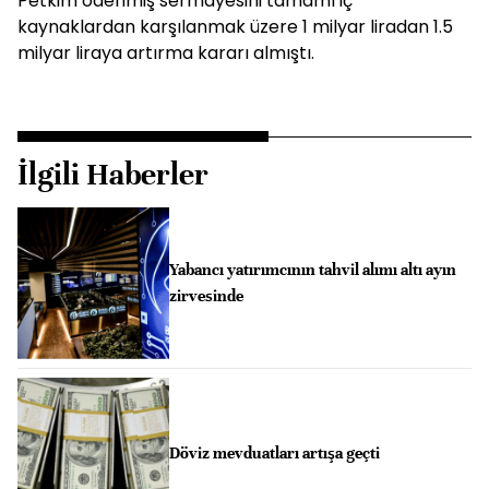
Petkim ödenmiş sermayesini tamamı iç
kaynaklardan karşılanmak üzere 1 milyar liradan 1.5
milyar liraya artırma kararı almıştı.
İlgili Haberler
Yabancı yatırımcının tahvil alımı altı ayın
zirvesinde
Döviz mevduatları artışa geçti