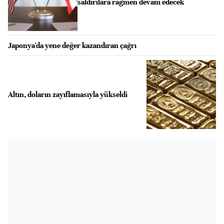
saldırılara rağmen devam edecek
Japonya'da yene değer kazandıran çağrı
Altın, doların zayıflamasıyla yükseldi