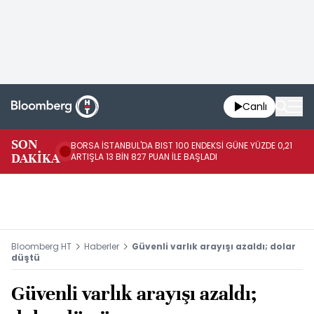
Canlı
SON
BORSA İSTANBUL'DA BIST 100 ENDEKSİ GÜNE YÜZDE 0,21
GÜ
DAKİKA
ARTIŞLA 13 BİN 827 PUAN İLE BAŞLADI
TA
Bloomberg HT
Haberler
Güvenli varlık arayışı azaldı; dolar
düştü
Güvenli varlık arayışı azaldı;