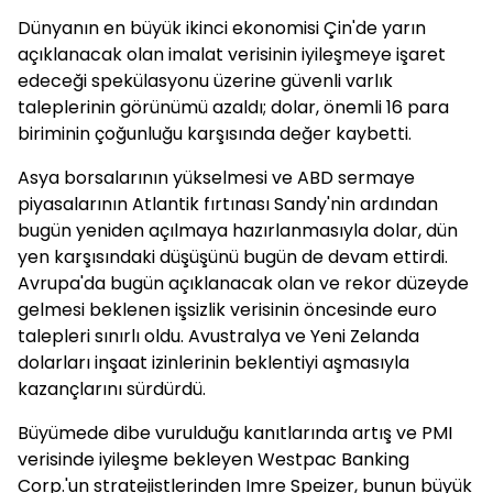
Dünyanın en büyük ikinci ekonomisi Çin'de yarın
açıklanacak olan imalat verisinin iyileşmeye işaret
edeceği spekülasyonu üzerine güvenli varlık
taleplerinin görünümü azaldı; dolar, önemli 16 para
biriminin çoğunluğu karşısında değer kaybetti.
Asya borsalarının yükselmesi ve ABD sermaye
piyasalarının Atlantik fırtınası Sandy'nin ardından
bugün yeniden açılmaya hazırlanmasıyla dolar, dün
yen karşısındaki düşüşünü bugün de devam ettirdi.
Avrupa'da bugün açıklanacak olan ve rekor düzeyde
gelmesi beklenen işsizlik verisinin öncesinde euro
talepleri sınırlı oldu. Avustralya ve Yeni Zelanda
dolarları inşaat izinlerinin beklentiyi aşmasıyla
kazançlarını sürdürdü.
Büyümede dibe vurulduğu kanıtlarında artış ve PMI
verisinde iyileşme bekleyen Westpac Banking
Corp.'un stratejistlerinden Imre Speizer, bunun büyük