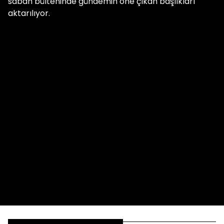
sabah bülteninde gündemin öne çıkan başlıkları
aktarılıyor.