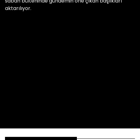
sabah bülteninde gündemin öne çıkan başlıkları
aktarılıyor.