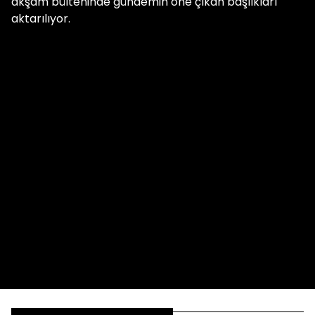
akşam bülteninde gündemin öne çıkan başlıkları
aktarılıyor.