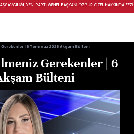
ŞSAVCILIĞI, YENİ PARTİ GENEL BAŞKANI ÖZGÜR ÖZEL HAKKINDA FEZ
İ
z Gerekenler | 6 Temmuz 2026 Akşam Bülteni
ilmeniz Gerekenler | 6
kşam Bülteni