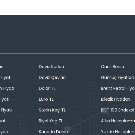
rı
Döviz Kurları
Canlı Borsa
Fiyatı
Döviz Çevirici
Gümüş Fiyatları
n Fiyatı
Dolar TL
Brent Petrol Fiya
iyatı
Euro TL
Bilezik Fiyatları
 Fiyatı
Sterin Kaç TL
BIST 100 Endeksi
yatı
Riyal Kaç TL
Altın Hesaplama
iyatı
Kanada Doları
Yüzde Hesapla