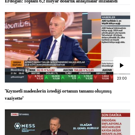
Erdoğan: Toplam 6,2 milyar dolarlık anlaşmalar imzalandı
23:00
"Kıymetli madenlerin istediği ortamın tamamı oluşmuş
vaziyette"