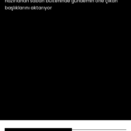
hazırlanan sabah bülteninde gündemin öne çıkan
başlıklarını aktarıyor