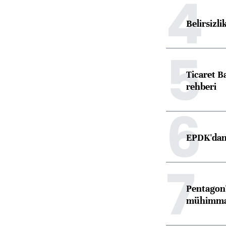
4
Belirsizli
5
Ticaret B
rehberi
6
EPDK'dan 
7
Pentagon'
mühimmat 