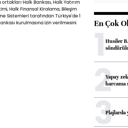
 ortakları Halk Bankası, Halk Yatırım
mi, Halk Finansal Kiralama, Bileşim
me Sistemleri tarafından Türkiye'de 1
En Çok O
bankası kurulmasına izin verilmesini
1
Husiler B
söndürül
2
Yapay zek
harcama 
3
Plajlarda