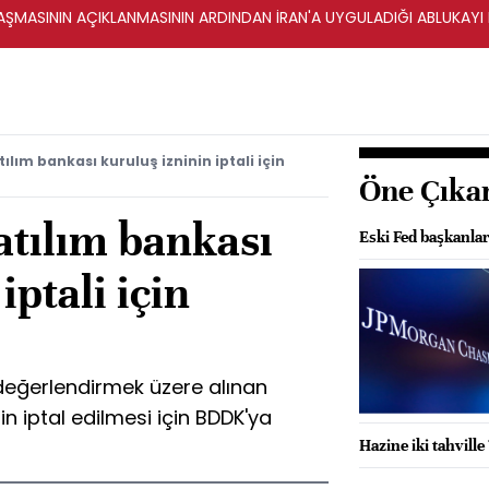
ŞMASININ AÇIKLANMASININ ARDINDAN İRAN'A UYGULADIĞI ABLUKAYI
ılım bankası kuruluş izninin iptali için
Öne Çıka
atılım bankası
Eski Fed başkanla
iptali için
 değerlendirmek üzere alınan
in iptal edilmesi için BDDK'ya
Hazine iki tahvill