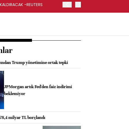
 KALDIRACAK -REUTERS
ABD DIŞİŞLERİ BAKANLIĞI
UYGULANACAK
nlar
rından Trump yönetimine ortak tepki
JPMorgan artık Fed'den faiz indirimi
beklemiyor
e 78,4 milyar TL borçlandı