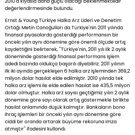
2010'a kıyasla daha güçlü olacağı beklenmektedir''
değerlendirmesinde bulundu.
Ernst & Young Türkiye Halka Arz Lideri ve Denetim
Ortağı Metin Canoğulları da Türkiye'nin 2011 yılında
finansal piyasalarda gösterdiği performansın bir
önceki yılın aynı dönemine göre önemli ölçüde artış
kaydettiğini belirterek, ''Türkiye'nin, 2011 yılı ilk 2 aylık
döneminde gösterdiği finansal performans işlem
adedi bazında oldukça başarılı diyebiliriz. 2011 yılının
ilk iki ayında gerçekleşen 6 halka arz işleminden 369,2
milyon dolar hasılat elde edilmiştir. 2010 yılında tek
halka arz işlemi ile elde edilen hasılat ise 435,5 milyon
dolar olmuştur. Halka arz sayısı geçtiğimiz yılın 2 aylık
dönemine göre sayı olarak artış göstermekle birlikte
hasılat anlamında düşük kalmıştır. Bankaların bono
ihraç işlemleri bir önceki yılın aynı dönemine göre
ciddi bir oranda artarak büyüme rekoruna imza
atmıştır'' ifadesini kullandı.