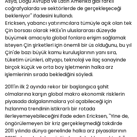
Asya, Doğu Avrupa ve Latin Amerika gibi farklı
coğrafyalarda ve sektörlerde de gerçekleşeceği
bekleniyor'' ifadesini kullandı.
Ericksen, yabancı yatırımcılara tümüyle açık olan tek
Çin borsası olarak HKEx'in uluslararası düzeyde
büyümek amacıyla global fonlara erişim sağlamak
isteyen Çin şirketleri için önemli bir üs olduğunu, bu yıl
Çin'de bazı büyük kamu kuruluşlarının yanı sıra,
tüketim ürünleri, altyapı, teknoloji ve ilaç sanayinde
birçok küçük ve orta boy işletmenin halka arz
işlemlerinin sırada beklediğini söyledi.
2011'in ilk 2 ayında rekor bir başlangıca şahit
olmalarına karşın global makro ekonomik risklerin
piyasada dalgalanmalara yol açabileceği için
hızlanma trendinin istikrarlı bir rotada
ilerleyemeyebileceğini ifade eden Ericksen, ''Yine de,
öngörülemeyen bir kriz gerçekleşmediği takdirde
2011 yılında dünya genelinde halka arz piyasalarının