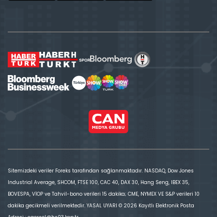
Sitemizdeki veriler Foreks tarafından sağlanmaktadır. NASDAQ, Dow Jones
Industrial Average, SHCOM, FTSE 100, CAC 40, DAX 30, Hang Seng, IBEX 35,
BOVESPA, VİOP ve Tahvil-bono verileri 15 dakika; CME, NYMEX VE S&P verileri 10
dakika gecikmeli verilmektedir. YASAL UYARI © 2026 Kayıtlı Elektronik Posta