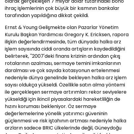
olarak gerçekleşen 7 milyar dolar tutarındaki bono
ihraç işlemlerinin çok büyük bir kısmının bankalar
tarafından yapıldığına dikkat çekildi.
Ernst & Young Gelişmekte olan Pazarlar Yönetim
Kurulu Başkan Yardımcısı Gregory K. Ericksen, rapora
ilişkin değerlendirmesinde, tüm dünyada halka arz
işlem sayısında ciddi oranda artışların kaydedildiğini
belirterek, ''2007'deki finans krizinin ardından çıkış
rotalarının azalması, sermaye temini imkanlarının
daralması ve çok sayıda kotasyonun ertelenmesi
nedeniyle dünya genelinde bekleyen halka arz işlem
sayısı oldukça yükseldi. Özellikle satın alma yöntemi
ile gerçekleşen sermaye artırımları rekor seviyelere
yükseldiği için ikincil piyasalardaki hareketliliğin de
hızını koruması bekleniyor. Öz sermaye
değerlemelerine yönelik yatırımcı güveninin
güçlenmesi ve risk iştahının artması nedeniyle halka
arzların sadece BRIC ülkelerinde değil, Güneydoğu