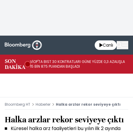
Canlı
SON
VİOP'TA BIST 30 KONTRATLARI GÜNE YÜZDE 0,3 AZALIŞLA
AL
DAKİKA
15 BİN 875 PUANDAN BAŞLADI
AZ
Bloomberg HT
Haberler
Halka arzlar rekor seviyeye çıktı
Halka arzlar rekor seviyeye çıktı
Küresel halka arz faaliyetleri bu yılın ilk 2 ayında