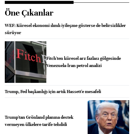
Öne Çıkanlar
WEF: Küresel ekonomi ılımlı iyileşme gösterse de belirsizlikler
sürüyor
Fitch'ten küresel arz fazlası gölgesinde
Venezuela-İran petrol analizi
Trump, Fed başkanlığı için artık Hassett'e mesafeli
Trump'tan Grönland planına destek
vermeyen ülkelere tarife tehdidi