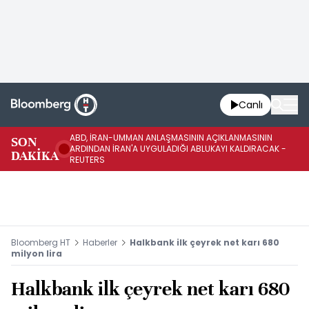
Canlı
ABD, İRAN-UMMAN ANLAŞMASININ AÇIKLANMASININ
AB
SON
ARDINDAN İRAN'A UYGULADIĞI ABLUKAYI KALDIRACAK -
GE
DAKİKA
REUTERS
UY
Bloomberg HT
Haberler
Halkbank ilk çeyrek net karı 680
milyon lira
Halkbank ilk çeyrek net karı 680