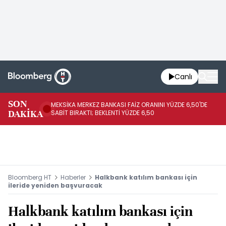
Canlı
SON
MEKSİKA MERKEZ BANKASI FAİZ ORANINI YÜZDE 6,50'DE
OY
DAKİKA
SABİT BIRAKTI; BEKLENTİ YÜZDE 6,50
AÇ
Bloomberg HT
Haberler
Halkbank katılım bankası için
ileride yeniden başvuracak
Halkbank katılım bankası için