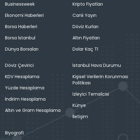
Businessweek
Kripto Fiyatları
Ekonomi Haberleri
Canlı Yayın
Borsa Haberleri
Döviz Kurları
Borsa İstanbul
Altın Fiyatları
Dünya Borsaları
Dolar Kaç Tl
Döviz Çevirici
İstanbul Hava Durumu
KDV Hesaplama
Kişisel Verilerin Korunması
Politikası
Yüzde Hesaplama
İzleyici Temsilcisi
İndirim Hesaplama
Künye
Altın ve Gram Hesaplama
İletişim
Biyografi