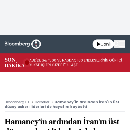
Canlı
SON
ABD'DE S&P 500 VE NASDAQ 100 ENDEKSLERİNİN GÜN İÇİ
TR
DAKİKA
YÜKSELİŞLERİ YÜZDE 1'E ULAŞTI
İN
Bloomberg HT
Haberler
Hamaney'in ardından İran'ın üst
düzey askeri liderleri de hayatını kaybetti
Hamaney'in ardından İran'ın üst