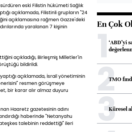
sürdüren eski Filistin hükümeti Sağlık
tığı açıklamada, Filistinli grupların "24
ttiğini açıklamasına rağmen Gazze'deki
En Çok O
dırılarında yaralanan 7 kişinin
1
‘ABD’yi s
değerlen
iğini açıkladığı, Birleşmiş Milletler'in
2
üştüğü bildirildi.
yaptığı açıklamada, İsrail yönetiminin
TMO fındık
 önerisini" resmen görüşmeye
3
et, bir karar alır almaz duyuru
Küresel a
unan Haaretz gazetesinin adını
ayandırdığı haberinde "Netanyahu
eşkes talebinin reddettiği" ileri