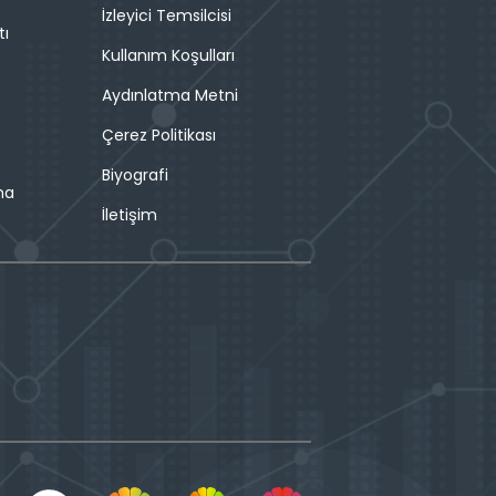
İzleyici Temsilcisi
tı
Kullanım Koşulları
Aydınlatma Metni
Çerez Politikası
Biyografi
ma
İletişim