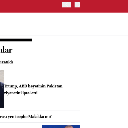
İRAN VE UMMAN, HÜRMÜZ 
OLUŞTURMAYI PLANLIYOR
nlar
uzatıldı
Trump, ABD heyetinin Pakistan
ziyaretini iptal etti
ası yeni cephe Malakka mı?