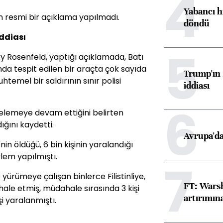
4
Yabancı h
in resmi bir açıklama yapılmadı.
döndü
ddiası
5
ky Rosenfeld, yaptığı açıklamada, Batı
ında tespit edilen bir araçta çok sayıda
Trump'ın 
temel bir saldırının sınır polisi
iddiası
6
elemeye devam ettiğini belirten
ığını kaydetti.
Avrupa'da
nin öldüğü, 6 bin kişinin yaralandığı
ylem yapılmıştı.
7
 yürümeye çalışan binlerce Filistinliye,
FT: Warsh
le etmiş, müdahale sırasında 3 kişi
artırımın
i yaralanmıştı.