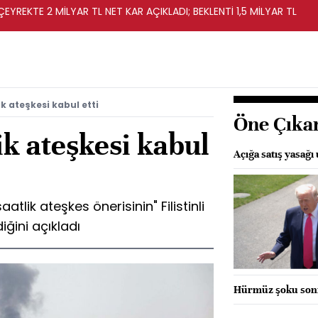
EYREKTE 2 MİLYAR TL NET KAR AÇIKLADI; BEKLENTİ 1,5 MİLYAR TL
k ateşkesi kabul etti
Öne Çıka
k ateşkesi kabul
Açığa satış yasağı 
tlik ateşkes önerisinin" Filistinli
iğini açıkladı
Hürmüz şoku sonr