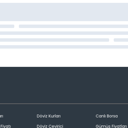
rı
Döviz Kurları
Canlı Borsa
Fiyatı
Döviz Çevirici
Gümüş Fiyatları