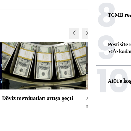
8
TCMB reze
9
Pestisite
70’e kadar
10
A101'e ko
Döviz mevduatları artışa geçti
ABD'de konut başla
toparlandı