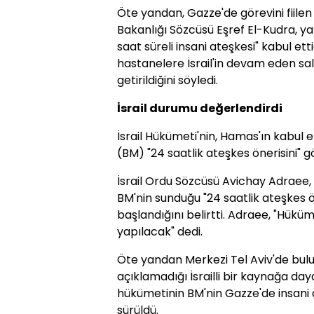
Öte yandan, Gazze'de görevini fiilen 
Bakanlığı Sözcüsü Eşref El-Kudra, yap
saat süreli insani ateşkesi" kabul e
hastanelere İsrail'in devam eden sal
getirildiğini söyledi.
İsrail durumu değerlendirdi
İsrail Hükümeti'nin, Hamas'ın kabul ett
(BM) "24 saatlik ateşkes önerisini" gör
İsrail Ordu Sözcüsü Avichay Adraee, 
BM'nin sunduğu "24 saatlik ateşkes
başlandığını belirtti. Adraee, "Hüküm
yapılacak" dedi.
Öte yandan Merkezi Tel Aviv'de bul
açıklamadığı İsrailli bir kaynağa d
hükümetinin BM'nin Gazze'de insani at
sürüldü.