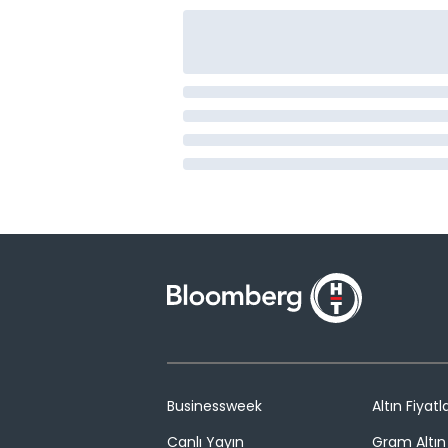
Businessweek
Altın Fiyatla
Canlı Yayın
Gram Altın 