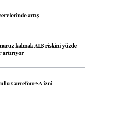
rvlerinde artış
 maruz kalmak ALS riskini yüzde
Almanya, Commerzbank
Ba
 artırıyor
konusunda Unicredit ile
me
görüşmelere hazırlanıyor
şullu CarrefourSA izni
ngıçları