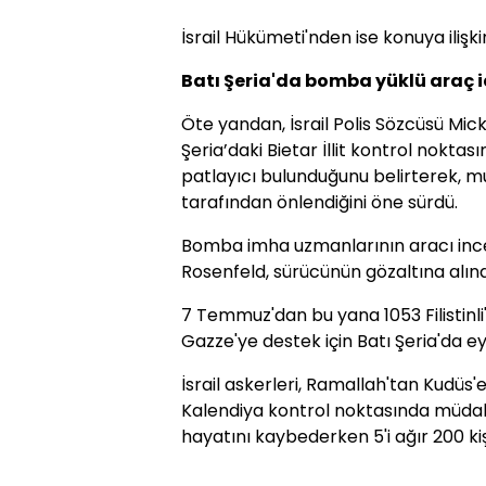
İsrail Hükümeti'nden ise konuya ilişk
Batı Şeria'da bomba yüklü araç i
Öte yandan, İsrail Polis Sözcüsü Mic
Şeria’daki Bietar İllit kontrol noktas
patlayıcı bulunduğunu belirterek, muh
tarafından önlendiğini öne sürdü.
Bomba imha uzmanlarının aracı inc
Rosenfeld, sürücünün gözaltına alınd
7 Temmuz'dan bu yana 1053 Filistinli'
Gazze'ye destek için Batı Şeria'da e
İsrail askerleri, Ramallah'tan Kudüs'e
Kalendiya kontrol noktasında müdaha
hayatını kaybederken 5'i ağır 200 kiş