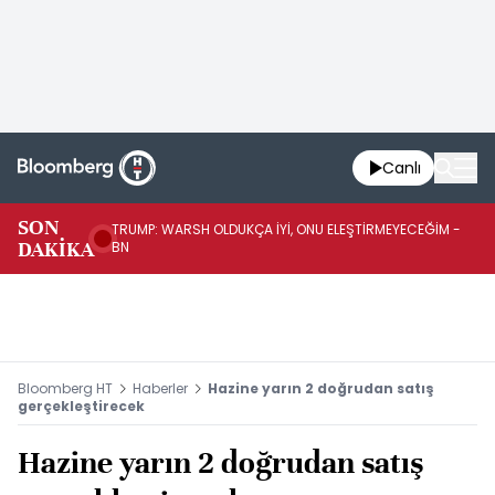
Canlı
SON
TRUMP: WARSH OLDUKÇA İYİ, ONU ELEŞTİRMEYECEĞİM -
TR
DAKİKA
BN
KA
Bloomberg HT
Haberler
Hazine yarın 2 doğrudan satış
gerçekleştirecek
Hazine yarın 2 doğrudan satış