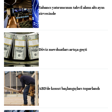
Yabancı yatırımcının tahvil alımı altı ayın
zirvesinde
Döviz mevduatları artışa geçti
ABD'de konut başlangıçları toparlandı