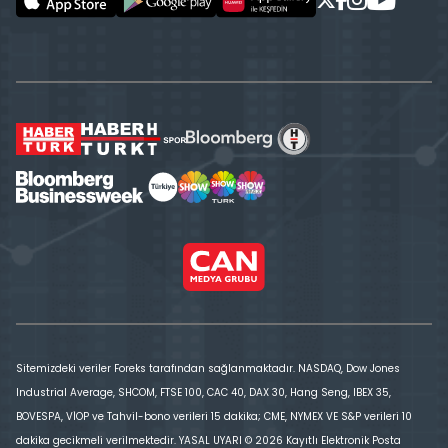
Sitemizdeki veriler Foreks tarafından sağlanmaktadır. NASDAQ, Dow Jones
Industrial Average, SHCOM, FTSE 100, CAC 40, DAX 30, Hang Seng, IBEX 35,
BOVESPA, VİOP ve Tahvil-bono verileri 15 dakika; CME, NYMEX VE S&P verileri 10
dakika gecikmeli verilmektedir. YASAL UYARI © 2026 Kayıtlı Elektronik Posta