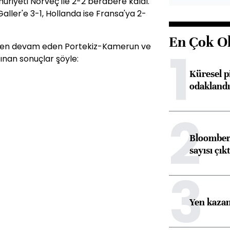
huriyeti Norveç ile 2-2 berabere kaldı.
ller'e 3-1, Hollanda ise Fransa'ya 2-
En Çok O
alen devam eden Portekiz-Kamerun ve
1
ınan sonuçlar şöyle:
Küresel p
odaklandı
2
Bloomberg
sayısı çıkt
3
Yen kazanç