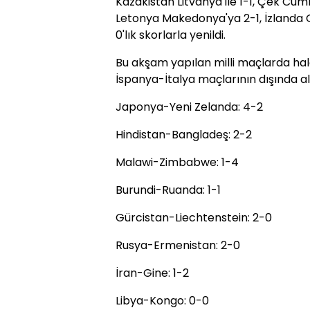
Kazakistan Litvanya ile 1-1, Çek Cum
Letonya Makedonya'ya 2-1, İzlanda Ga
0'lık skorlarla yenildi.
Bu akşam yapılan milli maçlarda h
İspanya-İtalya maçlarının dışında al
Japonya-Yeni Zelanda: 4-2
Hindistan-Bangladeş: 2-2
Malawi-Zimbabwe: 1-4
Burundi-Ruanda: 1-1
Gürcistan-Liechtenstein: 2-0
Rusya-Ermenistan: 2-0
İran-Gine: 1-2
Libya-Kongo: 0-0