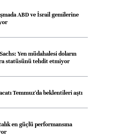
aşmada ABD ve İsrail gemilerine
iyor
achs: Yen müdahalesi doların
ra statüsünü tehdit etmiyor
racatı Temmuz'da beklentileri aştı
ftalık en güçlü performansına
yor