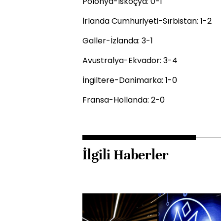
Polonya-İskoçya: 0-1
İrlanda Cumhuriyeti-Sırbistan: 1-2
Galler-İzlanda: 3-1
Avustralya-Ekvador: 3-4
İngiltere-Danimarka: 1-0
Fransa-Hollanda: 2-0
İlgili Haberler