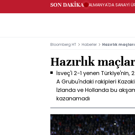
SON DAKİKA
ALMANYA'DA SANAYİ ÜRET
Bloomberg HT
Haberler
Hazırlık maçla
Hazırlık maçla
İsveç'i 2-1 yenen Türkiye'nin
A Grubu'ndaki rakipleri Kazak
İzlanda ve Hollanda bu akşam 
kazanamadı