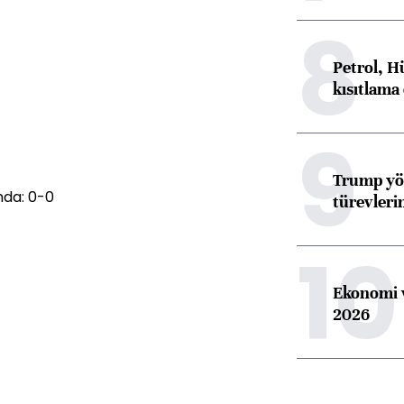
8
Petrol, H
kısıtlama
9
Trump yön
nda: 0-0
türevleri
10
Ekonomi v
2026