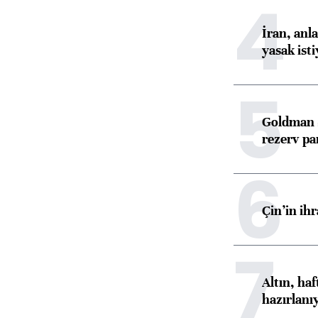
4
İran, anl
yasak ist
5
Goldman S
rezerv pa
6
Çin’in ih
7
Altın, ha
hazırlanı