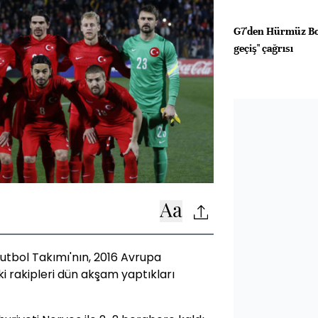
G7'den Hürmüz Boğ
geçiş" çağrısı
Futbol Takımı'nın, 2016 Avrupa
 rakipleri dün akşam yaptıkları