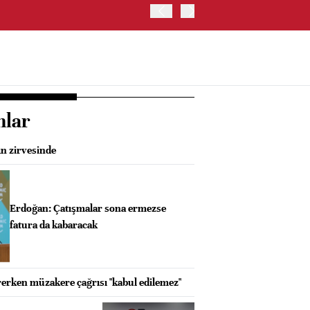
ALMANYA'DA SANAYİ ÜRETİ
nlar
ın zirvesinde
Erdoğan: Çatışmalar sona ermezse
fatura da kabaracak
ürerken müzakere çağrısı "kabul edilemez"