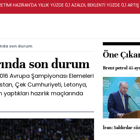
İMİ HAZİRAN'DA YILLIK YÜZDE 0,1 AZALDI, BEKLENTİ YÜZDE 0,1 ARTIŞ
rında son durum
Öne Çıka
rında son durum
Brent petrol 45 ay
, 2016 Avrupa Şampiyonası Elemeleri
istan, Çek Cumhuriyeti, Letonya,
yaptıkları hazırlık maçlarında
İran: Saldırılar s