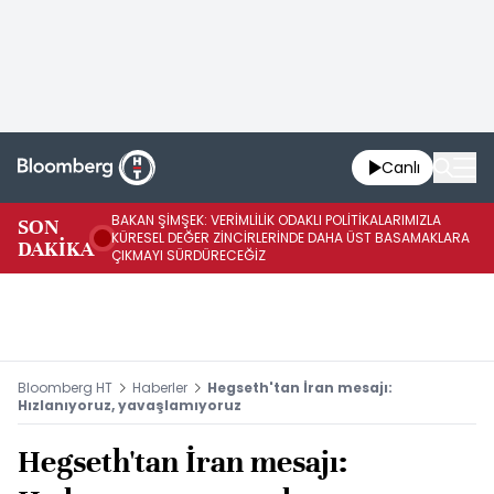
Canlı
BAKAN ŞİMŞEK: VERİMLİLİK ODAKLI POLİTİKALARIMIZLA
BA
SON
KÜRESEL DEĞER ZİNCİRLERİNDE DAHA ÜST BASAMAKLARA
VE
DAKİKA
ÇIKMAYI SÜRDÜRECEĞİZ
DÖ
Bloomberg HT
Haberler
Hegseth'tan İran mesajı:
Hızlanıyoruz, yavaşlamıyoruz
Hegseth'tan İran mesajı: