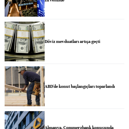
zirvesinde
Döviz mevduatları artışa geçti
ABD'de konut başlangıçları toparlandı
Almanya, Commerzbank konusunda