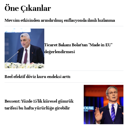
Öne Çıkanlar
Mevsim etkisinden arındırılmış enflasyonda ılımlı hızlanma
Ticaret Bakanı Bolat'tan "Made in EU"
değerlendirmesi
Reel efektif döviz kuru endeksi arttı
Bessent: Yüzde 15'lik küresel gümrük
tarifesi bu hafta yürürlüğe girebilir