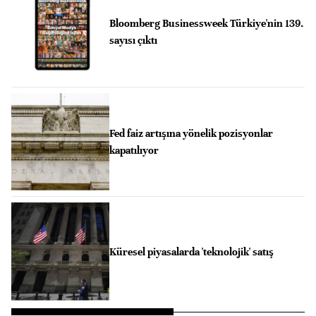
Bloomberg Businessweek Türkiye'nin 139.
sayısı çıktı
Fed faiz artışına yönelik pozisyonlar
kapatılıyor
Küresel piyasalarda 'teknolojik' satış