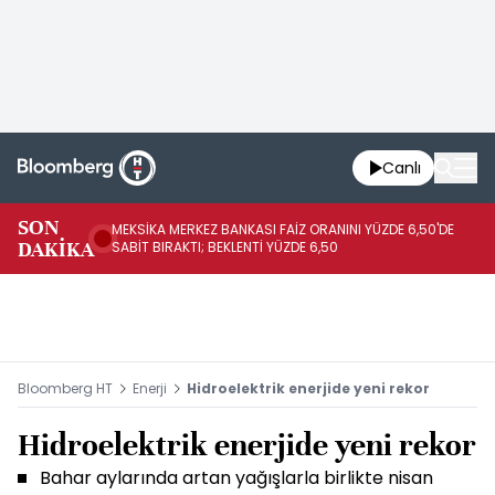
Canlı
SON
MEKSİKA MERKEZ BANKASI FAİZ ORANINI YÜZDE 6,50'DE
OY
DAKİKA
SABİT BIRAKTI; BEKLENTİ YÜZDE 6,50
AÇ
Bloomberg HT
Enerji
Hidroelektrik enerjide yeni rekor
Hidroelektrik enerjide yeni rekor
Bahar aylarında artan yağışlarla birlikte nisan