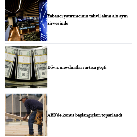
Yabancı yatırımcının tahvil alımı altı ayın
zirvesinde
Döviz mevduatları artışa geçti
ABD'de konut başlangıçları toparlandı