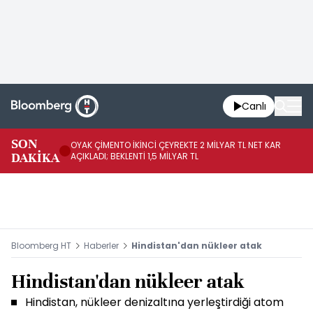
Canlı
İR
SON
OYAK ÇİMENTO İKİNCİ ÇEYREKTE 2 MİLYAR TL NET KAR
YÖ
DAKİKA
AÇIKLADI; BEKLENTİ 1,5 MİLYAR TL
OL
Bloomberg HT
Haberler
Hindistan'dan nükleer atak
Hindistan'dan nükleer atak
Hindistan, nükleer denizaltına yerleştirdiği atom