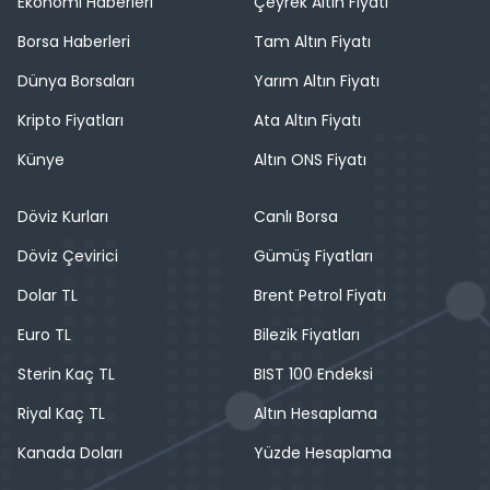
Ekonomi Haberleri
Çeyrek Altın Fiyatı
Borsa Haberleri
Tam Altın Fiyatı
Dünya Borsaları
Yarım Altın Fiyatı
Kripto Fiyatları
Ata Altın Fiyatı
Künye
Altın ONS Fiyatı
Döviz Kurları
Canlı Borsa
Döviz Çevirici
Gümüş Fiyatları
Dolar TL
Brent Petrol Fiyatı
Euro TL
Bilezik Fiyatları
Sterin Kaç TL
BIST 100 Endeksi
Riyal Kaç TL
Altın Hesaplama
Kanada Doları
Yüzde Hesaplama