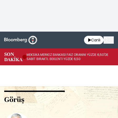
Canlı
SON
MEKSİKA MERKEZ BANKASI FAİZ ORANINI YÜZDE 6,50'DE
OY
DAKİKA
SABİT BIRAKTI; BEKLENTİ YÜZDE 6,50
AÇ
Görüş