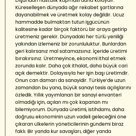
Dışarıdan hastalık kapması daha kolaydır.
Küreselleşen dünyada ağır rekabet şartlarına
dayanabilmek ve üretmek kolay değildir. Ucuz
hammadde bulmaktan tutun işgücünün
kalitesine kadar birçok faktörü bir araya getirip
üretmeniz gerekir. Dünyadaki her türlü yeniliği
yakından izlemeniz bir zorunluluktur. Bunlardan
geri kalırsanız mal satamazsınız. İçeride üretimi
bırakırsınız. Üretmeyince, ekonomi ithal etmek
zorunda kalır. Daha çok ithalat, daha büyük cari
açık demektir. Dolayısıyla her işin başı üretimdir.
Onun can damarı da sanayidir. Türkiye’de uzun
zamandan bu yana, büyük sanayi tesis açılışlarını
özledik. Yıllık yayımlanan bir sanayi envanteri
olmadığı için, açılan mı çok kapanan mı
bilemiyorum. Dünyada üretimi, istihdamı, daha
doğrusu ekonominin uzun vadeli geleceğini öne
çıkaran ülkelerin yöneticilerinin gündemi biraz
faklı. Bir yanda kur savaşları, diğer yanda