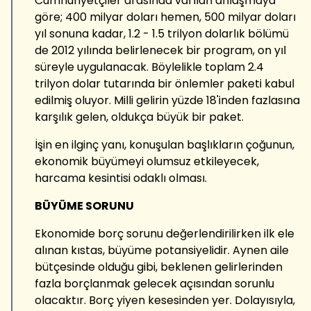
Cumhuriyetçiler arasında varılan anlaşmaya
göre; 400 milyar doları hemen, 500 milyar doları
yıl sonuna kadar, 1.2 - 1.5 trilyon dolarlık bölümü
de 2012 yılında belirlenecek bir program, on yıl
süreyle uygulanacak. Böylelikle toplam 2.4
trilyon dolar tutarında bir önlemler paketi kabul
edilmiş oluyor. Milli gelirin yüzde 18'inden fazlasına
karşılık gelen, oldukça büyük bir paket.
İşin en ilginç yanı, konuşulan başlıkların çoğunun,
ekonomik büyümeyi olumsuz etkileyecek,
harcama kesintisi odaklı olması.
BÜYÜME SORUNU
Ekonomide borç sorunu değerlendirilirken ilk ele
alınan kıstas, büyüme potansiyelidir. Aynen aile
bütçesinde olduğu gibi, beklenen gelirlerinden
fazla borçlanmak gelecek açısından sorunlu
olacaktır. Borç yiyen kesesinden yer. Dolayısıyla,