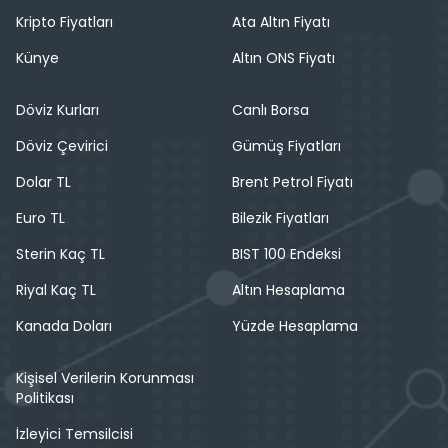
Kripto Fiyatları
Ata Altın Fiyatı
Künye
Altın ONS Fiyatı
Döviz Kurları
Canlı Borsa
Döviz Çevirici
Gümüş Fiyatları
Dolar TL
Brent Petrol Fiyatı
Euro TL
Bilezik Fiyatları
Sterin Kaç TL
BIST 100 Endeksi
Riyal Kaç TL
Altın Hesaplama
Kanada Doları
Yüzde Hesaplama
Kişisel Verilerin Korunması
Politikası
İzleyici Temsilcisi