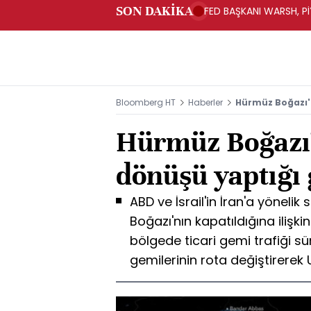
SON DAKİKA
FED BAŞKANI WARSH, PİY
Bloomberg HT
Haberler
Hürmüz Boğazı'
Hürmüz Boğazı'
dönüşü yaptığı
ABD ve İsrail'in İran'a yönelik
Boğazı'nın kapatıldığına ilişk
bölgede ticari gemi trafiği s
gemilerinin rota değiştirerek