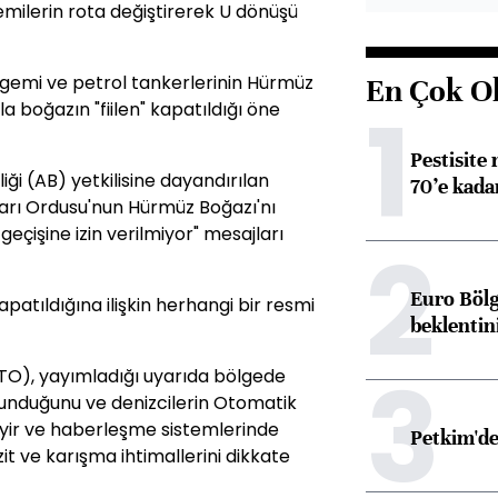
emilerin rota değiştirerek U dönüşü
 gemi ve petrol tankerlerinin Hürmüz
En Çok O
1
a boğazın "fiilen" kapatıldığı öne
Pestisite
ği (AB) yetkilisine dayandırılan
70’e kadar
arı Ordusu'nun Hürmüz Boğazı'nı
eçişine izin verilmiyor" mesajları
2
Euro Bölg
patıldığına ilişkin herhangi bir resmi
beklentin
3
MTO), yayımladığı uyarıda bölgede
ulunduğunu ve denizcilerin Otomatik
eyir ve haberleşme sistemlerinde
Petkim'de
t ve karışma ihtimallerini dikkate