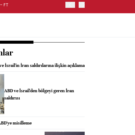
- FT
YABANCILAR GEÇEN HAFTA
nlar
İsrail'in İran saldırılarına ilişkin açıklama
ABD ve İsrail'den bölgeyi geren İran
saldırısı
 ABD'ye misilleme