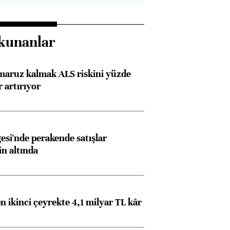
kunanlar
 maruz kalmak ALS riskini yüzde
 artırıyor
esi'nde perakende satışlar
in altında
n ikinci çeyrekte 4,1 milyar TL kâr