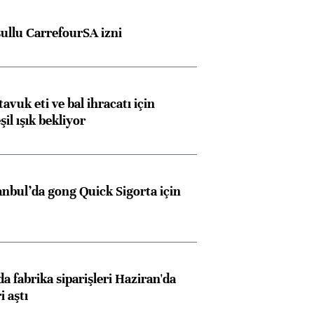
şullu CarrefourSA izni
tavuk eti ve bal ihracatı için
il ışık bekliyor
anbul’da gong Quick Sigorta için
a fabrika siparişleri Haziran'da
i aştı