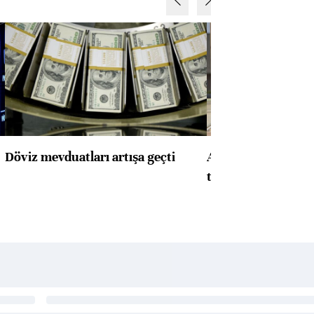
Döviz mevduatları artışa geçti
ABD'de konut başla
toparlandı