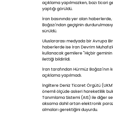
açıklama yapılmazken, bazı ticari g
yaptığı görüldü.
İran basınında yer alan haberlerde,
Boğazı'ndan geçişinin durdurulmasıyl
sürüldü.
Uluslararası medyada bir Avrupa Birli
haberlerde ise İran Devrim Muhafızl
kullanacak gemilere "Hiçbir geminin g
ilettiği bildirildi.
İran tarafından Hürmüz Boğazı'nın ka
açıklama yapılmadı.
İngiltere Deniz Ticaret Örgütü (UK
önemli ölçüde askeri hareketlilik b
Tanımlama Sistemi (AIS) ile diğer s
aksama dahil artan elektronik parazi
almaları gerektiğini duyurdu.