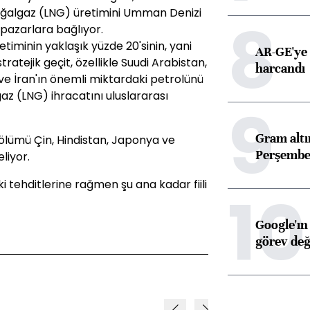
 doğalgaz (LNG) üretimini Umman Denizi
8
pazarlara bağlıyor.
timinin yaklaşık yüzde 20'sinin, yani
AR-GE'ye 
tratejik geçit, özellikle Suudi Arabistan,
harcandı
t ve İran'ın önemli miktardaki petrolünü
gaz (LNG) ihracatını uluslararası
9
Gram alt
ölümü Çin, Hindistan, Japonya ve
Perşembe 
liyor.
 tehditlerine rağmen şu ana kadar fiili
10
Google'ın
görev değ