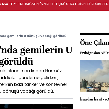
ASA TEPKİSİNE RAĞMEN "SINIRLI İLETİŞİM" STRATEJİSİNİ SÜRDÜRECEK 
nda gemilerin U dönüşü yaptığı görüldü
Öne Çıka
nda gemilerin U
Erdoğan'dan ABD ve 
 görüldü
 saldırılarının ardından Hürmüz
in iddialar gündeme gelirken,
ürerken bazı tanker ve konteyner
 U dönüşü yaptığı görüldü.
İran'dan İsrail ve