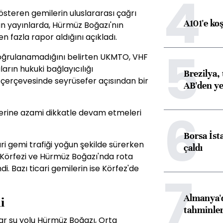
4
österen gemilerin uluslararası çağrı
A101'e ko
an yayınlarda, Hürmüz Boğazı'nın
den fazla rapor aldığını açıkladı.
5
oğrulanamadığını belirten UKMTO, VHF
arın hukuki bağlayıcılığı
Brezilya, 
 çerçevesinde seyrüsefer açısından bir
AB'den yeş
6
erine azami dikkatle devam etmeleri
Borsa İst
i gemi trafiği yoğun şekilde sürerken
çaldı
Körfezi ve Hürmüz Boğazı'nda rota
i. Bazı ticari gemilerin ise Körfez'de
7
Almanya'd
i
tahminler
dar su yolu Hürmüz Boğazı, Orta