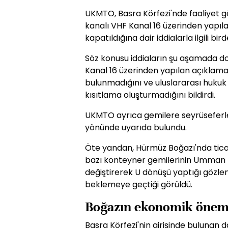
UKMTO, Basra Körfezi'nde faaliyet g
kanalı VHF Kanal 16 üzerinden yapıl
kapatıldığına dair iddialarla ilgili bir
Söz konusu iddiaların şu aşamada d
Kanal 16 üzerinden yapılan açıklamal
bulunmadığını ve uluslararası hukuk
kısıtlama oluşturmadığını bildirdi.
UKMTO ayrıca gemilere seyrüseferl
yönünde uyarıda bulundu.
Öte yandan, Hürmüz Boğazı'nda ticar
bazı konteyner gemilerinin Umman 
değiştirerek U dönüşü yaptığı gözlend
beklemeye geçtiği görüldü.
Boğazın ekonomik önem
Basra Körfezi'nin girişinde bulunan 