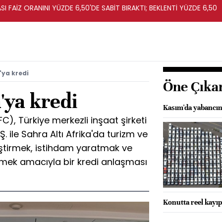
I FAİZ ORANINI YÜZDE 6,50'DE SABİT BIRAKTI; BEKLENTİ YÜZDE 6,50
ya kredi
Öne Çıka
ya kredi
Kasım'da yabancını
C), Türkiye merkezli inşaat şirketi
. ile Sahra Altı Afrika'da turizm ve
liştirmek, istihdam yaratmak ve
ek amacıyla bir kredi anlaşması
Konutta reel kayıp 