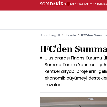
SON DAKİKA
MEKSİKA MERKEZ BANKAS
Bloomberg HT
Haberler
IFC'den Summa'
IFC'den Summa'
Uluslararası Finans Kurumu (IF
Summa Turizm Yatırımcılığı A.Ş
kentsel altyapı projelerini ge
ekonomik büyümeyi desteklem
imzaladı.