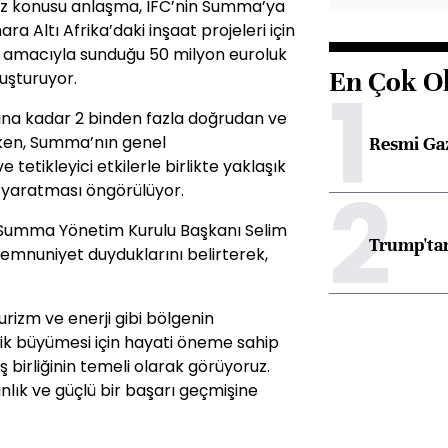
öz konusu anlaşma, IFC’nin Summa’ya
 Altı Afrika’daki inşaat projeleri için
 amacıyla sunduğu 50 milyon euroluk
En Çok O
uşturuyor.
1
lına kadar 2 binden fazla doğrudan ve
rken, Summa’nın genel
Resmi Ga
tetikleyici etkilerle birlikte yaklaşık
2
 yaratması öngörülüyor.
 Summa Yönetim Kurulu Başkanı Selim
Trump'tan
memnuniyet duyduklarını belirterek,
turizm ve enerji gibi bölgenin
ik büyümesi için hayati öneme sahip
iş birliğinin temeli olarak görüyoruz.
lık ve güçlü bir başarı geçmişine