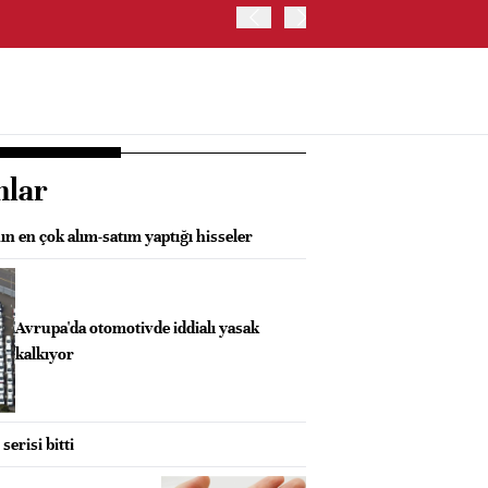
OYAK ÇİMENTO İKİNCİ ÇEY
nlar
n en çok alım-satım yaptığı hisseler
Avrupa'da otomotivde iddialı yasak
kalkıyor
serisi bitti