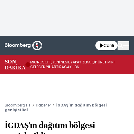
Canlı
SON
MICROSOFT, YENİ NESİL YAPAY ZEKA ÇİP ÜRETİMİNİ
HA
DAKİKA
GELECEK YIL ARTIRACAK -BN
Mİ
Bloomberg HT
Haberler
İGDAŞ'ın dağıtım bölgesi
genişletildi
İGDAŞ'ın dağıtım bölgesi