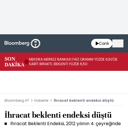
Canlı
SON
MEKSİKA MERKEZ BANKASI FAİZ ORANINI YÜZDE 6,50'DE
OY
DAKİKA
SABİT BIRAKTI; BEKLENTİ YÜZDE 6,50
AÇ
Bloomberg HT
Haberler
İhracat beklenti endeksi düştü
İhracat beklenti endeksi düştü
İhracat Beklenti Endeksi, 2012 yılının 4. çeyreğinde