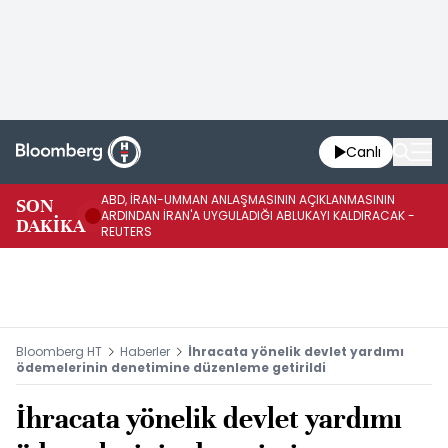
Canlı
ABD, İRAN-UMMAN ANLAŞMASININ AÇIKLANMASININ
AB
SON
ARDINDAN İRAN'A UYGULADIĞI ABLUKAYI KALDIRACAK -
GE
DAKİKA
REUTERS
UY
Bloomberg HT
Haberler
İhracata yönelik devlet yardımı
ödemelerinin denetimine düzenleme getirildi
İhracata yönelik devlet yardımı