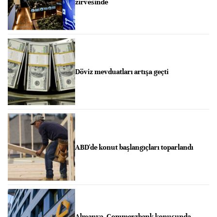
zirvesinde
Döviz mevduatları artışa geçti
ABD'de konut başlangıçları toparlandı
Almanya, Commerzbank konusunda