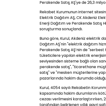
Perakende Satış AŞ'ye de 26,3 milyon 
Rekabet Kurumunun internet sitesi
Elektrik Dağıtım AŞ, CK Akdeniz Ele
Enerji Dağıtım ve Perakende Satış H
soruşturma sonuçlandı.
Buna göre, Kurul, Akdeniz elektrik d
Dağıtım AŞ'nin "elektrik dağıtım hiz
Perakende Satış AŞ’nin de "serbest tü
tüketicilere yapılan elektrik enerjisi
seviyesinden sisteme bağlı olan sana
perakende satış", "ticarethane müşt
satış" ve "mesken müşterilerine yapı
pazarlarında hakim durumda olduğu
Kurul, 4054 sayılı Rekabetin Korun
kapsamında hakim durumlarını kötüy
cezası verilmesini kararlaştırırken, 
tarafından belirlenen yıllık gayri saf