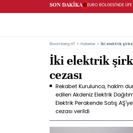
SON DAKİKA
EURO BÖLGESİ'NDE ÜFE 
Bloomberg HT
Haberler
İki elektrik şirk
İki elektrik şir
cezası
Rekabet Kurulunca, hakim duru
edilen Akdeniz Elektrik Dağıtım
Elektrik Perakende Satış AŞ'ye
cezası verildi