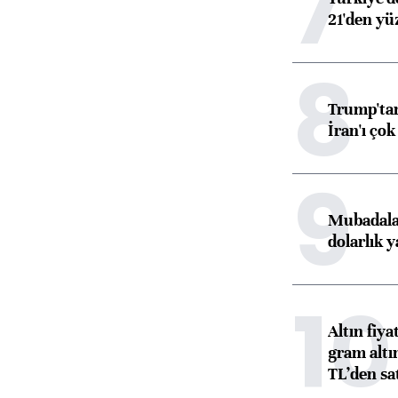
7
21'den yüz
8
Trump'tan
İran'ı çok
9
Mubadala’
dolarlık y
10
Altın fiy
gram altı
TL’den sat