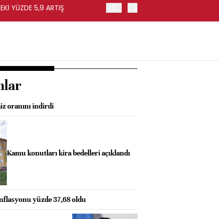
EKİ YÜZDE 5,9 ARTIŞ
EURO BÖLGESİ'NDE ÜFE HA
nlar
z oranını indirdi
Kamu konutları kira bedelleri açıklandı
enflasyonu yüzde 37,68 oldu