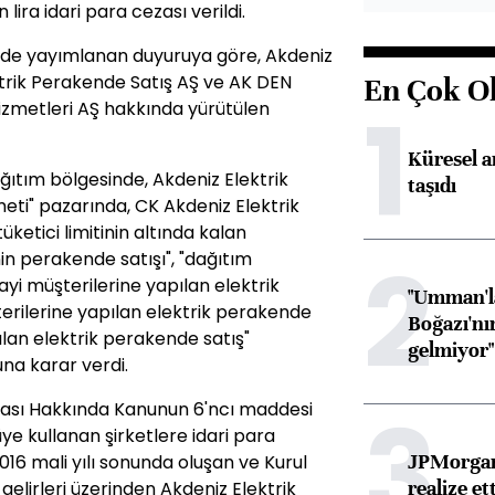
lira idari para cezası verildi.
nde yayımlanan duyuruya göre, Akdeniz
ktrik Perakende Satış AŞ ve AK DEN
En Çok O
1
izmetleri AŞ hakkında yürütülen
Küresel ar
ağıtım bölgesinde, Akdeniz Elektrik
taşıdı
meti" pazarında, CK Akdeniz Elektrik
ketici limitinin altında kalan
2
nin perakende satışı", "dağıtım
yi müşterilerine yapılan elektrik
"Umman'la
erilerine yapılan elektrik perakende
Boğazı'nı
lan elektrik perakende satış"
gelmiyor"
na karar verdi.
3
ması Hakkında Kanunun 6'ncı maddesi
e kullanan şirketlere idari para
JPMorgan
2016 mali yılı sonunda oluşan ve Kurul
realize ett
i gelirleri üzerinden Akdeniz Elektrik