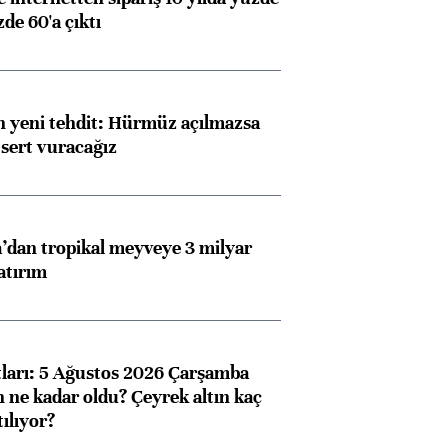
de 60'a çıktı
 yeni tehdit: Hürmüz açılmazsa
 sert vuracağız
dan tropikal meyveye 3 milyar
atırım
atları: 5 Ağustos 2026 Çarşamba
n ne kadar oldu? Çeyrek altın kaç
ılıyor?