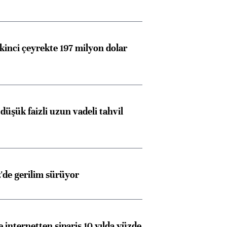
kinci çeyrekte 197 milyon dolar
düşük faizli uzun vadeli tahvil
z'de gerilim sürüyor
e internetten sipariş 10 yılda yüzde