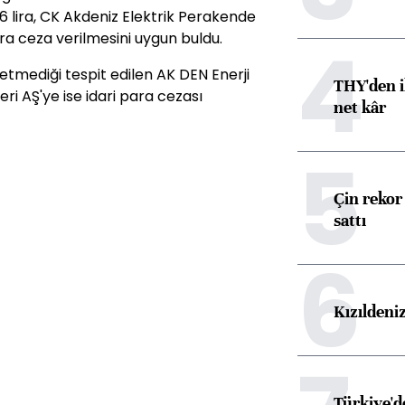
76 lira, CK Akdeniz Elektrik Perakende
4
lira ceza verilmesini uygun buldu.
etmediği tespit edilen AK DEN Enerji
THY'den i
i AŞ'ye ise idari para cezası
net kâr
5
Çin rekor 
sattı
6
Kızıldeni
Türkiye'd