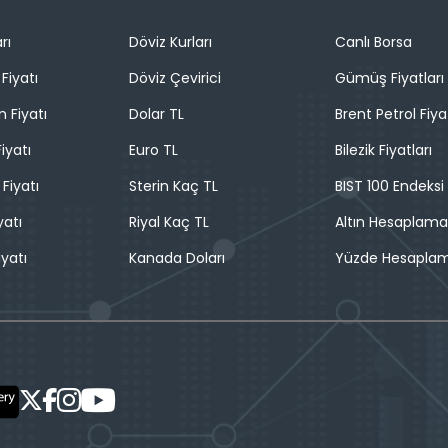
rı
Döviz Kurları
Canlı Borsa
Fiyatı
Döviz Çevirici
Gümüş Fiyatları
n Fiyatı
Dolar TL
Brent Petrol Fiya
iyatı
Euro TL
Bilezik Fiyatları
 Fiyatı
Sterin Kaç TL
BIST 100 Endeksi
yatı
Riyal Kaç TL
Altın Hesaplama
iyatı
Kanada Doları
Yüzde Hesapla