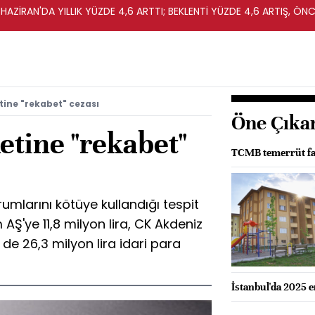
HAZİRAN'DA YILLIK YÜZDE 4,6 ARTTI; BEKLENTİ YÜZDE 4,6 ARTIŞ, ÖNC
etine "rekabet" cezası
Öne Çıka
ketine "rekabet"
TCMB temerrüt fai
mlarını kötüye kullandığı tespit
 AŞ'ye 11,8 milyon lira, CK Akdeniz
 de 26,3 milyon lira idari para
İstanbul'da 2025 