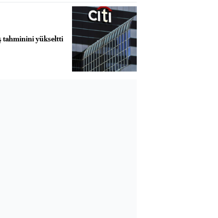
ş tahminini yükseltti