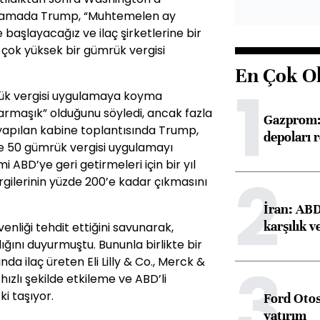
klamada Trump, “Muhtemelen ay
 başlayacağız ve ilaç şirketlerine bir
 çok yüksek bir gümrük vergisi
En Çok O
1
rük vergisi uygulamaya koyma
rmaşık” olduğunu söyledi, ancak fazla
Gazprom: 
 yapılan kabine toplantısında Trump,
depoları 
e 50 gümrük vergisi uygulamayı
mi ABD’ye geri getirmeleri için bir yıl
2
rgilerinin yüzde 200’e kadar çıkmasını
İran: ABD 
karşılık v
enliği tehdit ettiğini savunarak,
ığını duyurmuştu. Bununla birlikte bir
3
da ilaç üreten Eli Lilly & Co., Merck &
i hızlı şekilde etkileme ve ABD’li
ki taşıyor.
Ford Otos
yatırım