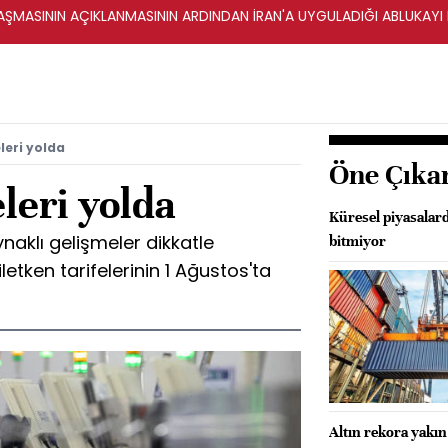
ŞMASININ AÇIKLANMASININ ARDINDAN İRAN'A UYGULADIĞI ABLUKAYI
eleri yolda
Öne Çıka
eleri yolda
Küresel piyasalard
naklı gelişmeler dikkatle
bitmiyor
 iletken tarifelerinin 1 Ağustos'ta
Altın rekora yakı