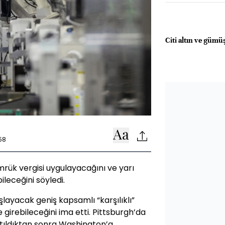
Citi altın ve gümü
58
rük vergisi uygulayacağını ve yarı
ileceğini söyledi.
şlayacak geniş kapsamlı “karşılıklı”
e girebileceğini ima etti. Pittsburgh’da
tıldıktan sonra Washington’a