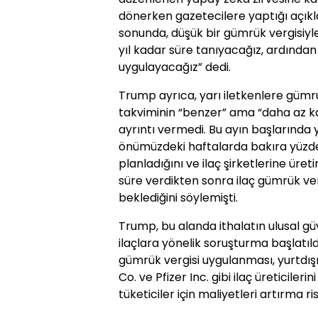
dönerken gazetecilere yaptığı açı
sonunda, düşük bir gümrük vergisiyle
yıl kadar süre tanıyacağız, ardından
uygulayacağız” dedi.
Trump ayrıca, yarı iletkenlere güm
takviminin “benzer” ama “daha az ka
ayrıntı vermedi. Bu ayın başlarında
önümüzdeki haftalarda bakıra yüzd
planladığını ve ilaç şirketlerine üreti
süre verdikten sonra ilaç gümrük ve
beklediğini söylemişti.
Trump, bu alanda ithalatın ulusal güv
ilaçlara yönelik soruşturma başlatıld
gümrük vergisi uygulanması, yurtdışın
Co. ve Pfizer Inc. gibi ilaç üreticilerin
tüketiciler için maliyetleri artırma ris