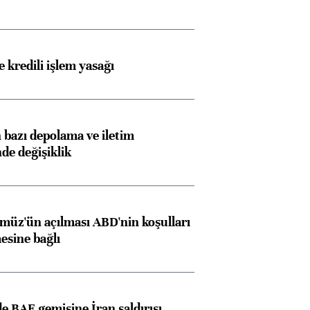
 kredili işlem yasağı
bazı depolama ve iletim
nde değişiklik
müz'ün açılması ABD'nin koşulları
esine bağlı
 BAE gemisine İran saldırısı