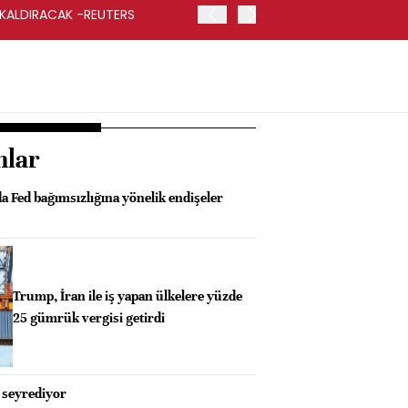
 KALDIRACAK -REUTERS
ABD DIŞİŞLERİ BAKANLIĞI
UYGULANACAK
nlar
a Fed bağımsızlığına yönelik endişeler
Trump, İran ile iş yapan ülkelere yüzde
25 gümrük vergisi getirdi
n seyrediyor