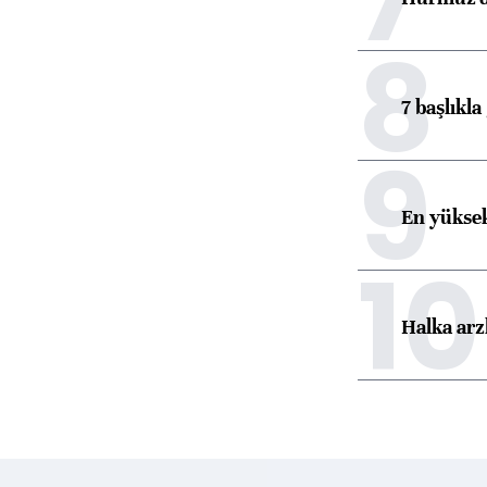
8
7 başlıkla
9
En yüksek
10
Halka arz