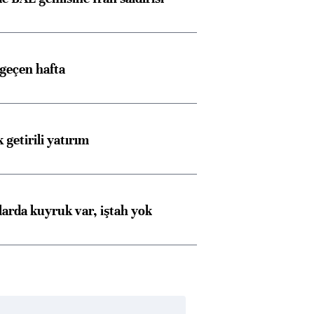
 geçen hafta
 getirili yatırım
larda kuyruk var, iştah yok