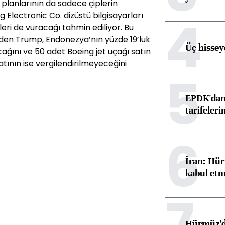
 planlarının da sadece çiplerin
4
g Electronic Co. dizüstü bilgisayarları
nleri de vuracağı tahmin ediliyor. Bu
den Trump, Endonezya’nın yüzde 19’luk
Üç hisseye
cağını ve 50 adet Boeing jet uçağı satın
tının ise vergilendirilmeyeceğini
5
EPDK'dan 
tarifeleri
6
İran: Hür
kabul etm
7
Hürmüz'de