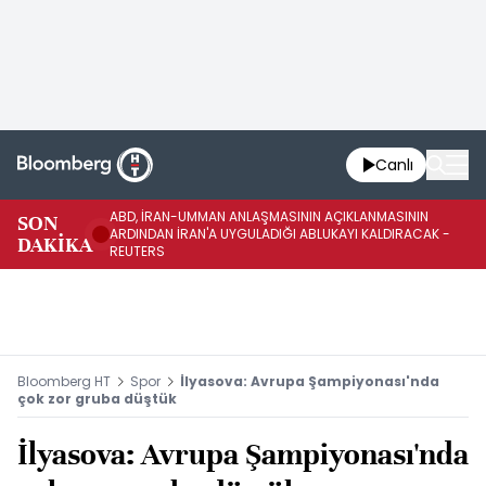
Canlı
ABD, İRAN-UMMAN ANLAŞMASININ AÇIKLANMASININ
AB
SON
ARDINDAN İRAN'A UYGULADIĞI ABLUKAYI KALDIRACAK -
GE
DAKİKA
REUTERS
UY
Bloomberg HT
Spor
İlyasova: Avrupa Şampiyonası'nda
çok zor gruba düştük
İlyasova: Avrupa Şampiyonası'nda