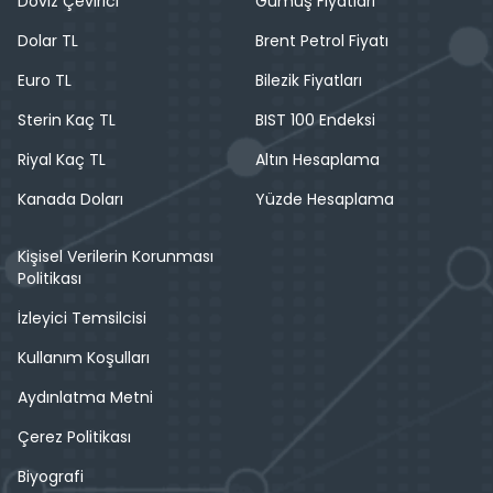
Döviz Çevirici
Gümüş Fiyatları
Dolar TL
Brent Petrol Fiyatı
Euro TL
Bilezik Fiyatları
Sterin Kaç TL
BIST 100 Endeksi
Riyal Kaç TL
Altın Hesaplama
Kanada Doları
Yüzde Hesaplama
Kişisel Verilerin Korunması
Politikası
İzleyici Temsilcisi
Kullanım Koşulları
Aydınlatma Metni
Çerez Politikası
Biyografi