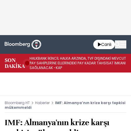
Canlı
HALKBANK İKİNCİL HALKA ARZINDA, TVF DIŞINDAKİ MEVCUT
HA
SON
PAY SAHİPLERİNE ELLERİNDEKİ PAY KADAR TAHSİSAT İMKANI
KO
DAKİKA
SAĞLANACAK -KAP
-K
Bloomberg HT
Haberler
IMF: Almanya’nın krize karşı tepkisi
mükemmeldi
IMF: Almanya'nın krize karşı