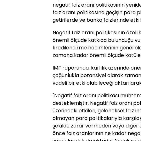
negatif faiz oranı politikasının yenid
faiz oranı politikasına geçişin para p
getirilerde ve banka faizlerinde etkil
Negatif faiz oranı politikasının özell
önemli ölçüde katkıda bulunduğu v
kredilendirme hacimlerinin genel ola
zamana kadar önemli ölçüde kötüleşm
IMF raporunda, karlılık üzerinde ön
çoğunlukla potansiyel olarak zaman i
vadeli bir etki olabileceği aktarılarak
"Negatif faiz oranı politikası muht
desteklemiştir. Negatif faiz oranı po
üzerindeki etkileri, geleneksel faiz i
olmayan para politikalarıyla karşılaştı
şekilde zarar vermeden veya diğer 
önce faiz oranlarının ne kadar negat
soru olarak kalmaktadır. Ancak şu a