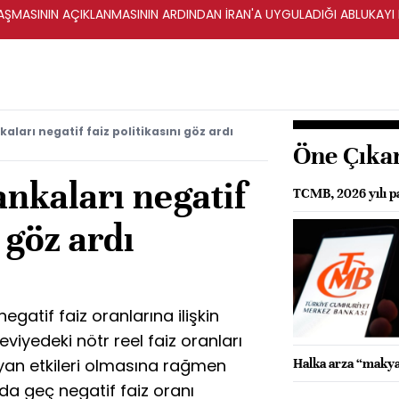
ŞMASININ AÇIKLANMASININ ARDINDAN İRAN'A UYGULADIĞI ABLUKAYI
aları negatif faiz politikasını göz ardı
Öne Çıka
nkaları negatif
TCMB, 2026 yılı pa
ı göz ardı
egatif faiz oranlarına ilişkin
viyedeki nötr reel faiz oranları
 yan etkileri olmasına rağmen
Halka arza “makya
da geç negatif faiz oranı