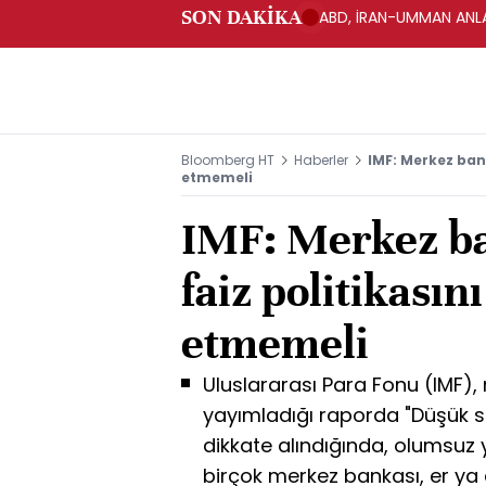
SON DAKİKA
ABD, İRAN-UMMAN ANLA
Bloomberg HT
Haberler
IMF: Merkez bank
etmemeli
IMF: Merkez ba
faiz politikasın
etmemeli
Uluslararası Para Fonu (IMF), n
yayımladığı raporda "Düşük se
dikkate alındığında, olumsuz
birçok merkez bankası, er ya 