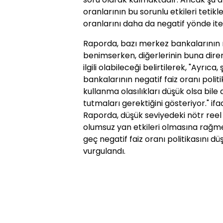
oranlarının bu sorunlu etkileri tetikl
oranlarını daha da negatif yönde itec
Raporda, bazı merkez bankalarının ne
benimserken, diğerlerinin buna diren
ilgili olabileceği belirtilerek, "Ayrıc
bankalarının negatif faiz oranı poli
kullanma olasılıkları düşük olsa bile 
tutmaları gerektiğini gösteriyor." ifad
Raporda, düşük seviyedeki nötr reel f
olumsuz yan etkileri olmasına rağm
geç negatif faiz oranı politikasını 
vurgulandı.