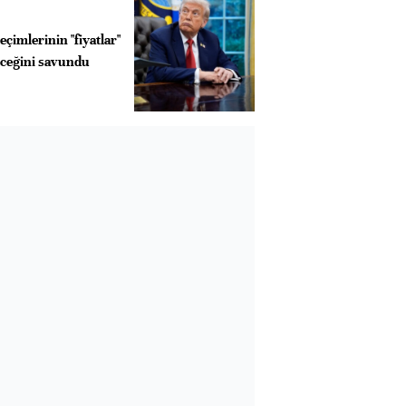
çimlerinin "fiyatlar"
eceğini savundu