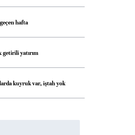
 geçen hafta
 getirili yatırım
larda kuyruk var, iştah yok