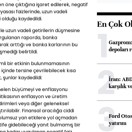
en öne çıktığına işaret edilerek, negatif
iyasası faizlerinde, uzun vadeli
i olduğu kaydedildi.
En Çok O
1
ikle uzun vadeli getirilerin düşmesine
urgulanan raporda, banka
Gazprom: 
rak arttığı ve banka karlarının bu
depoları 
ediği belirtildi.
emli bir etkinin bulunmamasının
2
çinde tersine çevrilebilecek kısa
, şunlar kaydedildi:
İran: ABD 
karşılık v
emelen büyümeyi ve enflasyonu
litikasının enflasyon ve üretim
3
ndirimleri veya diğer geleneksel
rılabilir. Finansal aracılığa ciddi
Ford Otos
olumsuz yan etkilere yol açmadan
yatırım
ife gidebileceği yanıt bulmamış bir
na kadar uygulanan negatif faiz