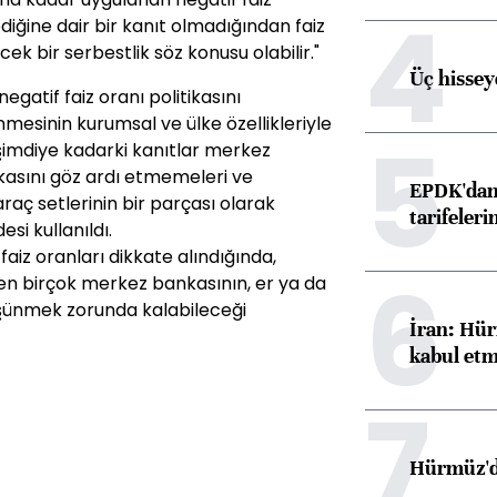
4
ediğine dair bir kanıt olmadığından faiz
ek bir serbestlik söz konusu olabilir."
Üç hisseye
gatif faiz oranı politikasını
mesinin kurumsal ve ülke özellikleriyle
5
a, şimdiye kadarki kanıtlar merkez
tikasını göz ardı etmemeleri ve
EPDK'dan 
araç setlerinin bir parçası olarak
tarifeleri
esi kullanıldı.
aiz oranları dikkate alındığında,
6
en birçok merkez bankasının, er ya da
düşünmek zorunda kalabileceği
İran: Hür
kabul etm
7
Hürmüz'de