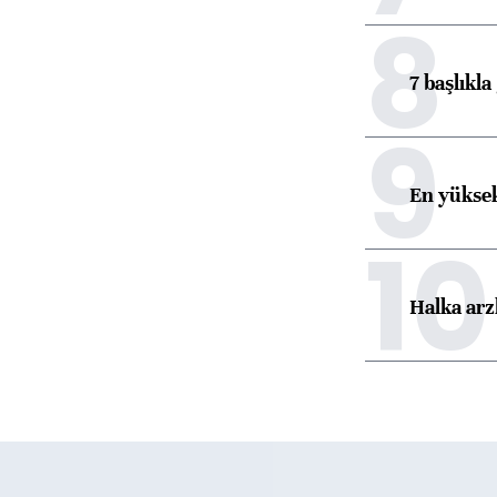
8
7 başlıkla
9
En yüksek
10
Halka arz