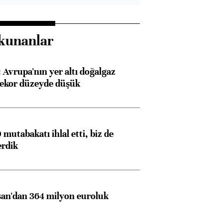
kunanlar
Avrupa'nın yer altı doğalgaz
rekor düzeyde düşük
mutabakatı ihlal etti, biz de
erdik
an'dan 364 milyon euroluk